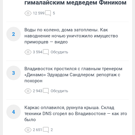
гималайским медведем Фиником
12 599
5
Воды по колено, дома затоплены. Как
2
наводнение ночью уничтожило имущество
приморцев — видео
3 594
Обсудить
Владивосток простился с главным тренером
3
«Динамо» Эдуардом Сандлером: репортаж с
похорон
2 943
Обсудить
Каркас оплавился, рухнула крыша. Склад
4
техники DNS сгорел во Владивостоке — как это
было
2 651
2