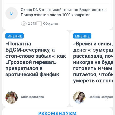
Склад DNS с техникой горит во Владивостоке.
5
Пожар охватил около 1000 квадратов
2 648
Обсудить
МНЕНИЕ
МНЕНИЕ
«Попал на
«Время и силы 
БДСМ‑вечеринку, а
денег»: зумерш
стоп‑слово забыл»: как
рассказала, по
«Грозовой перевал»
никогда не буде
превратился в
готовить и чем
эротический фанфик
питается, чтобы
умереть от гол
Анна Колотова
Сабина Сафроно
РЕКОМЕНДУЕМ