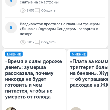
4
снятые на смартфоны
3 059
Обсудить
Владивосток простился с главным тренером
5
«Динамо» Эдуардом Сандлером: репортаж с
похорон
3 017
Обсудить
МНЕНИЕ
МНЕНИЕ
«Время и силы дороже
«Плата за комм
денег»: зумерша
триггерит боль
рассказала, почему
на бензин». Жу
никогда не будет
— об устрашаю
готовить и чем
расходах на ЖК
питается, чтобы не
умереть от голода