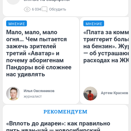
6 034
Обсудить
МНЕНИЕ
МНЕНИЕ
Мало, мало, мало
«Плата за комм
огня… Чем пытается
триггерит боль
зажечь зрителей
на бензин». Жу
третий «Аватар» и
— об устрашаю
почему аборигенам
расходах на ЖК
Пандоры всё сложнее
нас удивлять
Илья Овсянников
Артем Краснов
журналист
РЕКОМЕНДУЕМ
«Вплоть до диареи»: как правильно
пить иван-чай — новосибирский