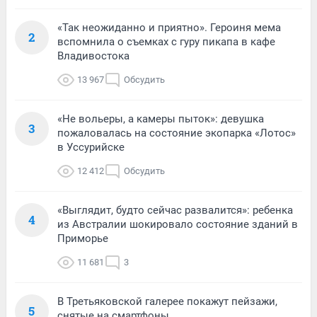
«Так неожиданно и приятно». Героиня мема
2
вспомнила о съемках с гуру пикапа в кафе
Владивостока
13 967
Обсудить
«Не вольеры, а камеры пыток»: девушка
3
пожаловалась на состояние экопарка «Лотос»
в Уссурийске
12 412
Обсудить
«Выглядит, будто сейчас развалится»: ребенка
4
из Австралии шокировало состояние зданий в
Приморье
11 681
3
В Третьяковской галерее покажут пейзажи,
5
снятые на смартфоны