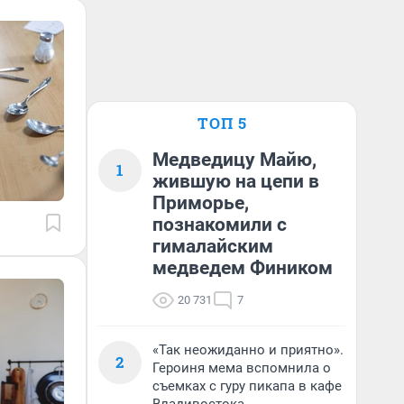
ТОП 5
Медведицу Майю,
1
жившую на цепи в
Приморье,
познакомили с
гималайским
медведем Фиником
20 731
7
«Так неожиданно и приятно».
2
Героиня мема вспомнила о
съемках с гуру пикапа в кафе