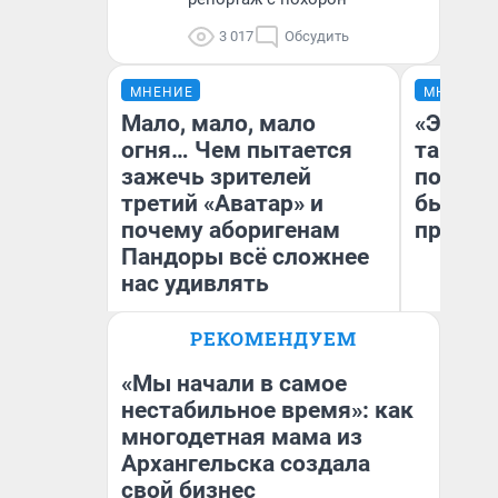
3 017
Обсудить
МНЕНИЕ
МНЕНИЕ
Мало, мало, мало
«Это п
огня… Чем пытается
так не 
зажечь зрителей
почему
третий «Аватар» и
был Юр
почему аборигенам
пропус
Пандоры всё сложнее
нас удивлять
РЕКОМЕНДУЕМ
Илья Овсянников
На
журналист
«Мы начали в самое
нестабильное время»: как
многодетная мама из
Архангельска создала
свой бизнес