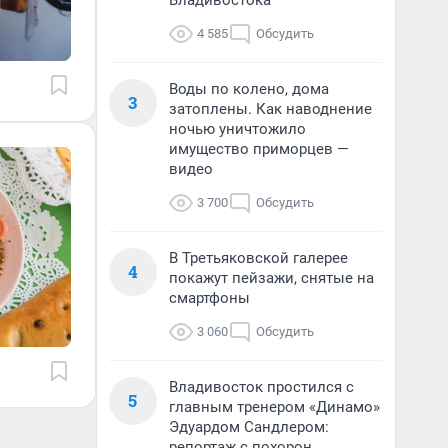
Владивостока
4 585
Обсудить
Воды по колено, дома
3
затоплены. Как наводнение
ночью уничтожило
имущество приморцев —
видео
3 700
Обсудить
В Третьяковской галерее
4
покажут пейзажи, снятые на
смартфоны
3 060
Обсудить
Владивосток простился с
5
главным тренером «Динамо»
Эдуардом Сандлером:
репортаж с похорон