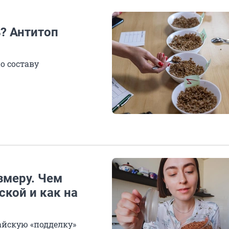
ь? Антитоп
по составу
змеру. Чем
ской и как на
тайскую «подделку»