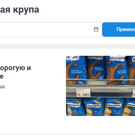
вая крупа
Примен
дорогую и
е
ах