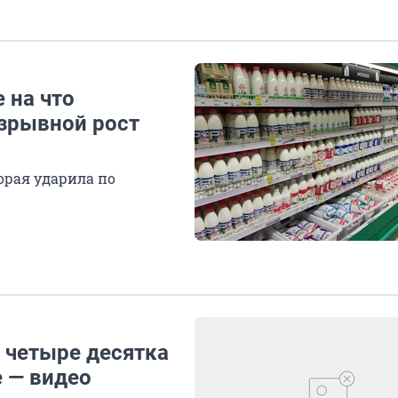
 на что
взрывной рост
орая ударила по
т четыре десятка
 — видео