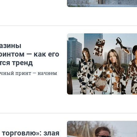
газины
ринтом — как его
тся тренд
вычный принт — начнем
 торговлю»: злая