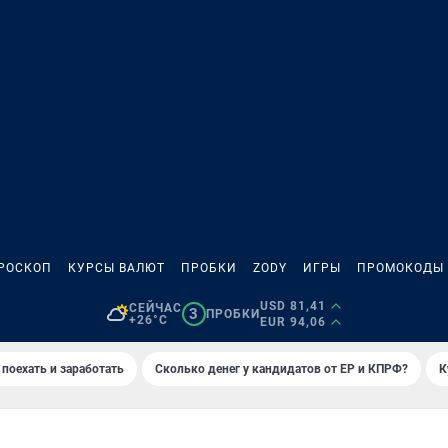
РОСКОП
КУРСЫ ВАЛЮТ
ПРОБКИ
ZODY
ИГРЫ
ПРОМОКОДЫ
USD 81,41
СЕЙЧАС
3
ПРОБКИ
+26°C
EUR 94,06
 поехать и заработать
Сколько денег у кандидатов от ЕР и КПРФ?
К