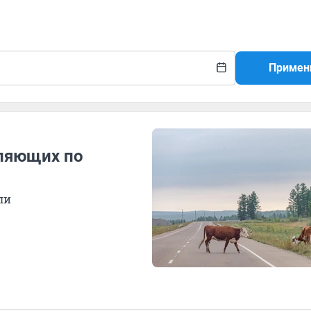
Примен
уляющих по
ли