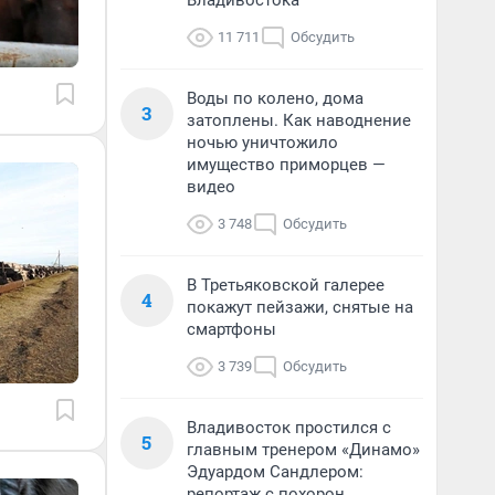
Владивостока
11 711
Обсудить
Воды по колено, дома
3
затоплены. Как наводнение
ночью уничтожило
имущество приморцев —
видео
3 748
Обсудить
В Третьяковской галерее
4
покажут пейзажи, снятые на
смартфоны
3 739
Обсудить
Владивосток простился с
5
главным тренером «Динамо»
Эдуардом Сандлером:
репортаж с похорон