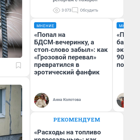
3 073
Обсудить
МНЕНИЕ
МНЕНИЕ
«Попал на
«Помни
БДСМ‑вечеринку, а
банков
стоп‑слово забыл»: как
эконом
«Грозовой перевал»
90-х м
превратился в
повтор
эротический фанфик
Анна Колотова
Ар
РЕКОМЕНДУЕМ
«Расходы на топливо
колоссальные»: как