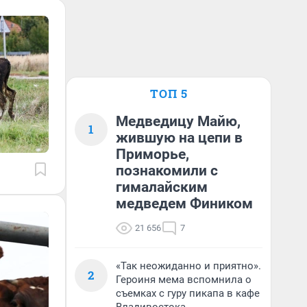
ТОП 5
Медведицу Майю,
1
жившую на цепи в
Приморье,
познакомили с
гималайским
медведем Фиником
21 656
7
«Так неожиданно и приятно».
2
Героиня мема вспомнила о
съемках с гуру пикапа в кафе