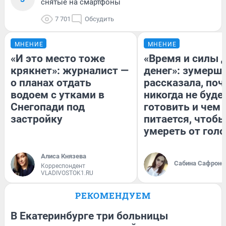
снятые на смартфоны
7 701
Обсудить
МНЕНИЕ
МНЕНИЕ
«И это место тоже
«Время и силы 
крякнет»: журналист —
денег»: зумерш
о планах отдать
рассказала, по
водоем с утками в
никогда не буде
Снегопади под
готовить и чем
застройку
питается, чтобы
умереть от гол
Алиса Князева
Сабина Сафроно
Корреспондент
VLADIVOSTOK1.RU
РЕКОМЕНДУЕМ
В Екатеринбурге три больницы