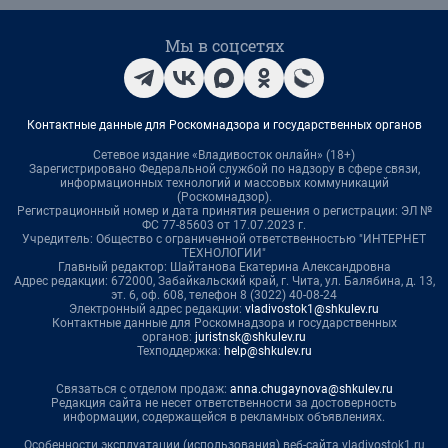
Мы в соцсетях
Контактные данные для Роскомнадзора и государственных органов
Сетевое издание «Владивосток онлайн» (18+)
Зарегистрировано Федеральной службой по надзору в сфере связи,
информационных технологий и массовых коммуникаций
(Роскомнадзор).
Регистрационный номер и дата принятия решения о регистрации: ЭЛ №
ФС 77-85603 от 17.07.2023 г.
Учредитель: Общество с ограниченной ответственностью "ИНТЕРНЕТ
ТЕХНОЛОГИИ"
Главный редактор: Шайтанова Екатерина Александровна
Адрес редакции: 672000, Забайкальский край, г. Чита, ул. Балябина, д. 13,
эт. 6, оф. 608, телефон 8 (3022) 40-08-24
Электронный адрес редакции:
vladivostok1@shkulev.ru
Контактные данные для Роскомнадзора и государственных
органов:
juristnsk@shkulev.ru
Техподдержка:
help@shkulev.ru
Связаться с отделом продаж:
anna.chugaynova@shkulev.ru
Редакция сайта не несет ответственности за достоверность
информации, содержащейся в рекламных объявлениях.
Особенности эксплуатации (использования) веб-сайта vladivostok1.ru