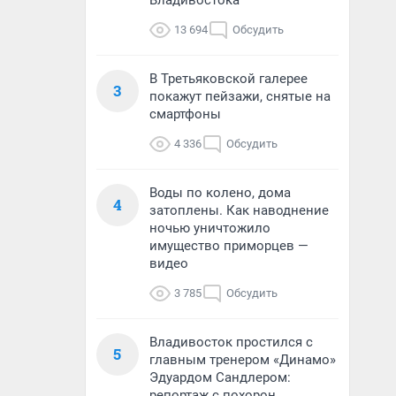
Владивостока
13 694
Обсудить
В Третьяковской галерее
3
покажут пейзажи, снятые на
смартфоны
4 336
Обсудить
Воды по колено, дома
4
затоплены. Как наводнение
ночью уничтожило
имущество приморцев —
видео
3 785
Обсудить
Владивосток простился с
5
главным тренером «Динамо»
Эдуардом Сандлером:
репортаж с похорон