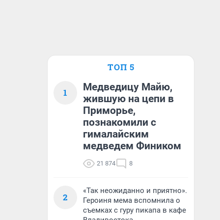
ТОП 5
Медведицу Майю,
1
жившую на цепи в
Приморье,
познакомили с
гималайским
медведем Фиником
21 874
8
«Так неожиданно и приятно».
2
Героиня мема вспомнила о
съемках с гуру пикапа в кафе