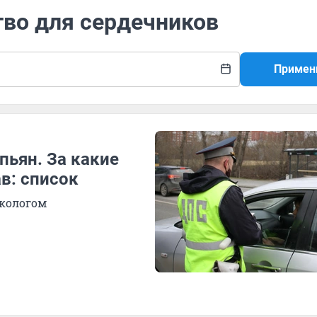
тво для сердечников
Примен
пьян. За какие
в: список
ркологом