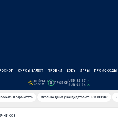
РОСКОП
КУРСЫ ВАЛЮТ
ПРОБКИ
ZODY
ИГРЫ
ПРОМОКОДЫ
USD 82,17
СЕЙЧАС
0
ПРОБКИ
+15°C
EUR 94,84
 поехать и заработать
Сколько денег у кандидатов от ЕР и КПРФ?
К
ЕЧНИКОВ