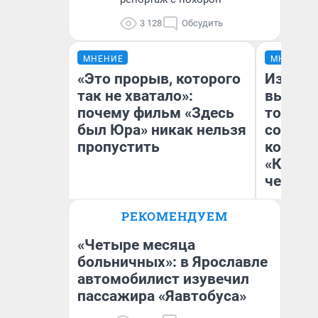
3 128
Обсудить
МНЕНИЕ
МНЕНИЕ
«Это прорыв, которого
Измен
так не хватало»:
вычерк
почему фильм «Здесь
тортик
был Юра» никак нельзя
согрева
пропустить
комеди
«Комме
честны
РЕКОМЕНДУЕМ
Надежда Губарь
На
«Четыре месяца
больничных»: в Ярославле
автомобилист изувечил
пассажира «Яавтобуса»