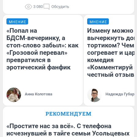
3 080
Обсудить
МНЕНИЕ
МНЕНИЕ
«Попал на
Измену можно
БДСМ‑вечеринку, а
вычеркнуть до
стоп‑слово забыл»: как
тортиком? Чем
«Грозовой перевал»
согревает и цар
превратился в
комедия
эротический фанфик
«Комментируй э
честный отзыв
Анна Колотова
Надежда Губарь
РЕКОМЕНДУЕМ
«Простите нас за всё». С телефона
исчезнувшей в тайге семьи Усольцевых