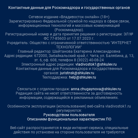
Контактные данные для Роскомнадзора и государственных органов
Сетевое издание «Владивосток онлайн» (18+)
Зарегистрировано Федеральной службой по надзору в сфере связи,
информационных технологий и массовых коммуникаций
(Роскомнадзор).
Регистрационный номер и дата принятия решения о регистрации: ЭЛ №
ФС 77-85603 от 17.07.2023 г.
Учредитель: Общество с ограниченной ответственностью "ИНТЕРНЕТ
ТЕХНОЛОГИИ"
Главный редактор: Шайтанова Екатерина Александровна
Адрес редакции: 672000, Забайкальский край, г. Чита, ул. Балябина, д. 13,
эт. 6, оф. 608, телефон 8 (3022) 40-08-24
Электронный адрес редакции:
vladivostok1@shkulev.ru
Контактные данные для Роскомнадзора и государственных
органов:
juristnsk@shkulev.ru
Техподдержка:
help@shkulev.ru
Связаться с отделом продаж:
anna.chugaynova@shkulev.ru
Редакция сайта не несет ответственности за достоверность
информации, содержащейся в рекламных объявлениях.
Особенности эксплуатации (использования) веб-сайта vladivostok1.ru
регулируются:
Руководством пользователя
Описанием функциональных характеристик ПО
Веб-сайт распространяется в виде интернет-сервиса, специальные
действия по установке на стороне пользователя не требуются