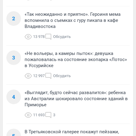
«Так неожиданно и приятно». Героиня мема
2
вспомнила о съемках с гуру пикапа в кафе
Владивостока
13 978
Обсудить
«Не вольеры, а камеры пыток»: девушка
3
пожаловалась на состояние экопарка «Лотос»
в Уссурийске
12 997
Обсудить
«Выглядит, будто сейчас развалится»: ребенка
4
из Австралии шокировало состояние зданий в
Приморье
11 693
3
В Третьяковской галерее покажут пейзажи,
5