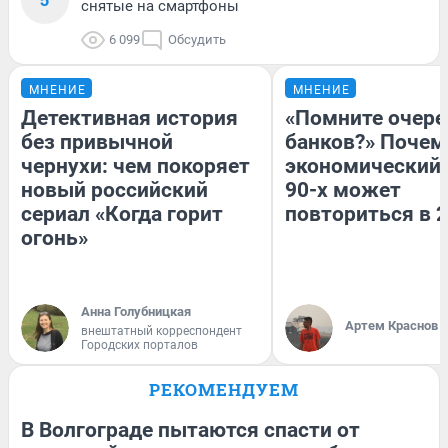
снятые на смартфоны
6 099
Обсудить
МНЕНИЕ
МНЕНИЕ
Детективная история
«Помните очере
без привычной
банков?» Почем
чернухи: чем покоряет
экономический 
новый российский
90-х может
сериал «Когда горит
повториться в 
огонь»
Анна Голубницкая
Артем Краснов
внештатный корреспондент
Городских порталов
РЕКОМЕНДУЕМ
В Волгограде пытаются спасти от