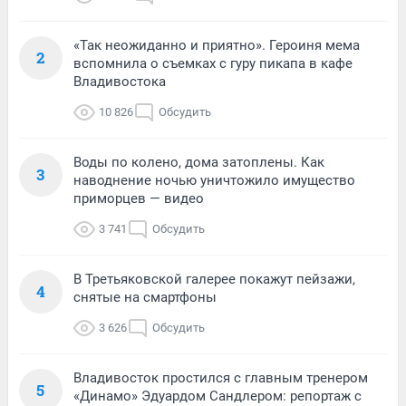
«Так неожиданно и приятно». Героиня мема
2
вспомнила о съемках с гуру пикапа в кафе
Владивостока
10 826
Обсудить
Воды по колено, дома затоплены. Как
3
наводнение ночью уничтожило имущество
приморцев — видео
3 741
Обсудить
В Третьяковской галерее покажут пейзажи,
4
снятые на смартфоны
3 626
Обсудить
Владивосток простился с главным тренером
5
«Динамо» Эдуардом Сандлером: репортаж с