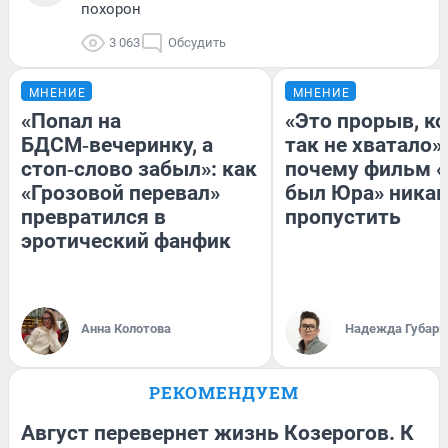
похорон
3 063
Обсудить
МНЕНИЕ
МНЕНИЕ
«Попал на
«Это прорыв, к
БДСМ‑вечеринку, а
так не хватало»:
стоп‑слово забыл»: как
почему фильм «
«Грозовой перевал»
был Юра» никак
превратился в
пропустить
эротический фанфик
Анна Колотова
Надежда Губарь
РЕКОМЕНДУЕМ
Август перевернет жизнь Козерогов. К