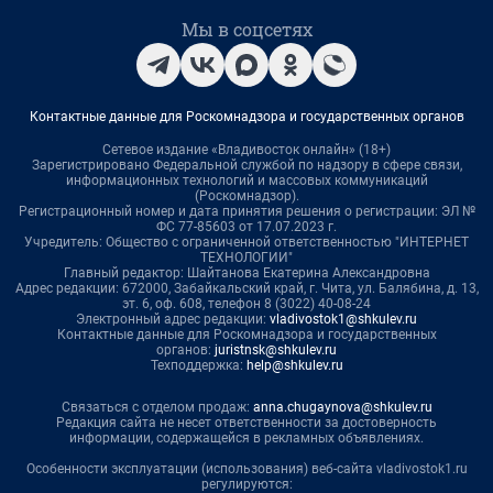
Мы в соцсетях
Контактные данные для Роскомнадзора и государственных органов
Сетевое издание «Владивосток онлайн» (18+)
Зарегистрировано Федеральной службой по надзору в сфере связи,
информационных технологий и массовых коммуникаций
(Роскомнадзор).
Регистрационный номер и дата принятия решения о регистрации: ЭЛ №
ФС 77-85603 от 17.07.2023 г.
Учредитель: Общество с ограниченной ответственностью "ИНТЕРНЕТ
ТЕХНОЛОГИИ"
Главный редактор: Шайтанова Екатерина Александровна
Адрес редакции: 672000, Забайкальский край, г. Чита, ул. Балябина, д. 13,
эт. 6, оф. 608, телефон 8 (3022) 40-08-24
Электронный адрес редакции:
vladivostok1@shkulev.ru
Контактные данные для Роскомнадзора и государственных
органов:
juristnsk@shkulev.ru
Техподдержка:
help@shkulev.ru
Связаться с отделом продаж:
anna.chugaynova@shkulev.ru
Редакция сайта не несет ответственности за достоверность
информации, содержащейся в рекламных объявлениях.
Особенности эксплуатации (использования) веб-сайта vladivostok1.ru
регулируются: