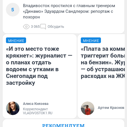
Владивосток простился с главным тренером
5
«Динамо» Эдуардом Сандлером: репортаж с
похорон
3 065
Обсудить
МНЕНИЕ
МНЕНИЕ
«И это место тоже
«Плата за комм
крякнет»: журналист —
триггерит боль
о планах отдать
на бензин». Жу
водоем с утками в
— об устрашаю
Снегопади под
расходах на ЖК
застройку
Алиса Князева
Артем Краснов
Корреспондент
VLADIVOSTOK1.RU
РЕКОМЕНДУЕМ