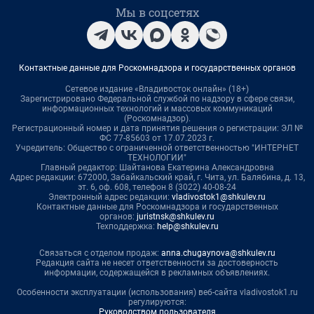
Мы в соцсетях
Контактные данные для Роскомнадзора и государственных органов
Сетевое издание «Владивосток онлайн» (18+)
Зарегистрировано Федеральной службой по надзору в сфере связи,
информационных технологий и массовых коммуникаций
(Роскомнадзор).
Регистрационный номер и дата принятия решения о регистрации: ЭЛ №
ФС 77-85603 от 17.07.2023 г.
Учредитель: Общество с ограниченной ответственностью "ИНТЕРНЕТ
ТЕХНОЛОГИИ"
Главный редактор: Шайтанова Екатерина Александровна
Адрес редакции: 672000, Забайкальский край, г. Чита, ул. Балябина, д. 13,
эт. 6, оф. 608, телефон 8 (3022) 40-08-24
Электронный адрес редакции:
vladivostok1@shkulev.ru
Контактные данные для Роскомнадзора и государственных
органов:
juristnsk@shkulev.ru
Техподдержка:
help@shkulev.ru
Связаться с отделом продаж:
anna.chugaynova@shkulev.ru
Редакция сайта не несет ответственности за достоверность
информации, содержащейся в рекламных объявлениях.
Особенности эксплуатации (использования) веб-сайта vladivostok1.ru
регулируются:
Руководством пользователя