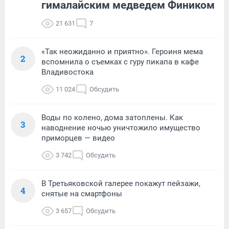
гималайским медведем Фиником
21 631
7
«Так неожиданно и приятно». Героиня мема
2
вспомнила о съемках с гуру пикапа в кафе
Владивостока
11 024
Обсудить
Воды по колено, дома затоплены. Как
3
наводнение ночью уничтожило имущество
приморцев — видео
3 742
Обсудить
В Третьяковской галерее покажут пейзажи,
4
снятые на смартфоны
3 657
Обсудить