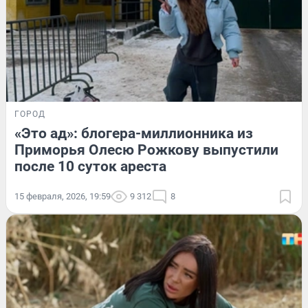
ГОРОД
«Это ад»: блогера-миллионника из
Приморья Олесю Рожкову выпустили
после 10 суток ареста
15 февраля, 2026, 19:59
9 312
8