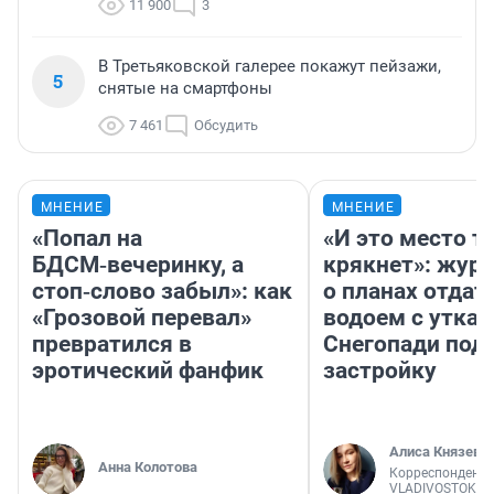
11 900
3
В Третьяковской галерее покажут пейзажи,
5
снятые на смартфоны
7 461
Обсудить
МНЕНИЕ
МНЕНИЕ
«Попал на
«И это место т
БДСМ‑вечеринку, а
крякнет»: жур
стоп‑слово забыл»: как
о планах отдат
«Грозовой перевал»
водоем с уткам
превратился в
Снегопади под
эротический фанфик
застройку
Алиса Князева
Анна Колотова
Корреспондент
VLADIVOSTOK1.