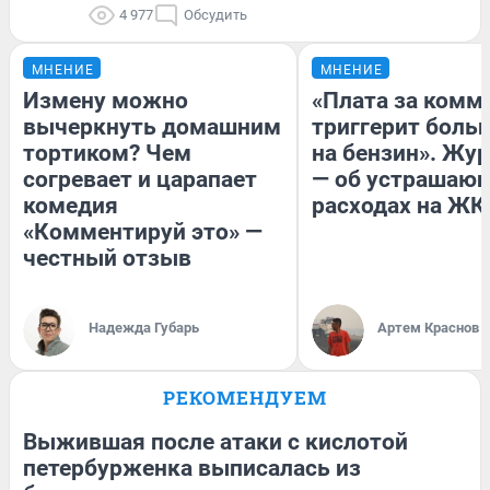
4 977
Обсудить
МНЕНИЕ
МНЕНИЕ
Измену можно
«Плата за комм
вычеркнуть домашним
триггерит боль
тортиком? Чем
на бензин». Жу
согревает и царапает
— об устрашаю
комедия
расходах на ЖК
«Комментируй это» —
честный отзыв
Надежда Губарь
Артем Краснов
РЕКОМЕНДУЕМ
Выжившая после атаки с кислотой
петербурженка выписалась из