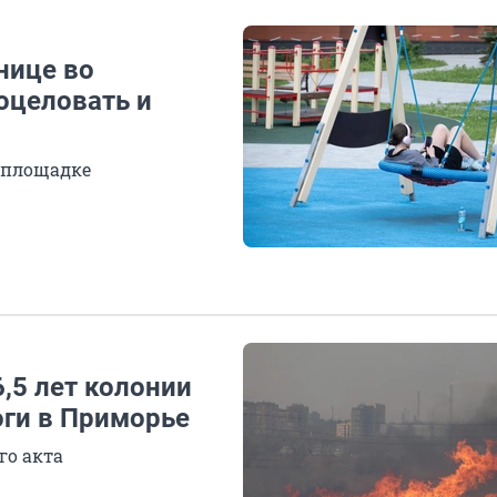
нице во
оцеловать и
 площадке
,5 лет колонии
оги в Приморье
го акта