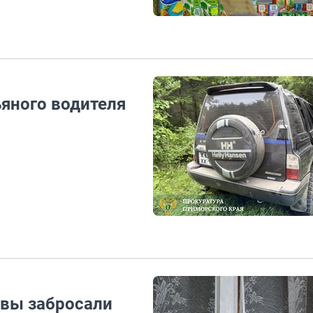
ьяного водителя
авы забросали