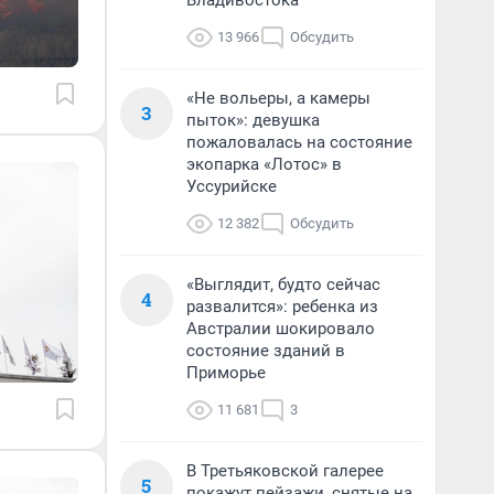
Владивостока
13 966
Обсудить
«Не вольеры, а камеры
3
пыток»: девушка
пожаловалась на состояние
экопарка «Лотос» в
Уссурийске
12 382
Обсудить
«Выглядит, будто сейчас
4
развалится»: ребенка из
Австралии шокировало
состояние зданий в
Приморье
11 681
3
В Третьяковской галерее
5
покажут пейзажи, снятые на