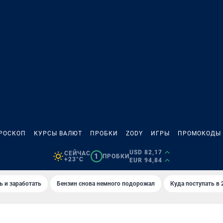
РОСКОП
КУРСЫ ВАЛЮТ
ПРОБКИ
ZODY
ИГРЫ
ПРОМОКОДЫ
USD 82,17
СЕЙЧАС
1
ПРОБКИ
+23°C
EUR 94,84
ь и заработать
Бензин снова немного подорожал
Куда поступать в 