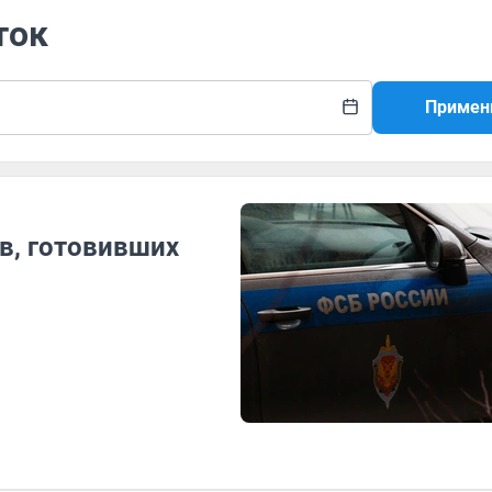
ток
Примен
в, готовивших