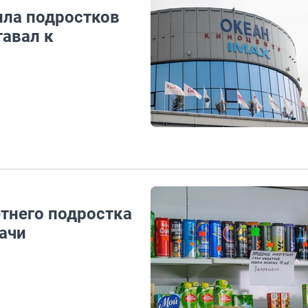
ила подростков
тавал к
етнего подростка
рачи