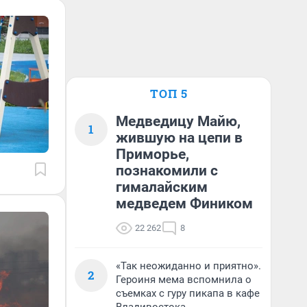
ТОП 5
Медведицу Майю,
1
жившую на цепи в
Приморье,
познакомили с
гималайским
медведем Фиником
22 262
8
«Так неожиданно и приятно».
2
Героиня мема вспомнила о
съемках с гуру пикапа в кафе