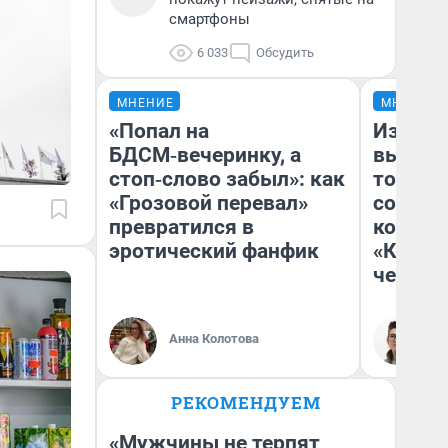
смартфоны
6 033
Обсудить
МНЕНИЕ
МНЕНИЕ
«Попал на
Измен
БДСМ‑вечеринку, а
вычерк
стоп‑слово забыл»: как
тортик
«Грозовой перевал»
согрева
превратился в
комеди
эротический фанфик
«Комме
честны
Анна Колотова
На
РЕКОМЕНДУЕМ
«Мужчины не терпят