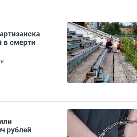
Партизанска
й в смерти
ли
или
яч рублей