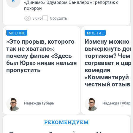
5
«Динамо» Эдуардом Сандлером: репортаж с
похорон
3 076
Обсудить
МНЕНИЕ
МНЕНИЕ
«Это прорыв, которого
Измену можно
так не хватало»:
вычеркнуть до
почему фильм «Здесь
тортиком? Чем
был Юра» никак нельзя
согревает и цар
пропустить
комедия
«Комментируй э
честный отзыв
Надежда Губарь
Надежда Губарь
РЕКОМЕНДУЕМ