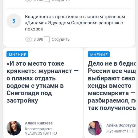
Владивосток простился с главным тренером
5
«Динамо» Эдуардом Сандлером: репортаж с
похорон
3 098
Обсудить
МНЕНИЕ
МНЕНИЕ
«И это место тоже
Дело не в бедно
крякнет»: журналист —
России все чащ
о планах отдать
выбирают секо
водоем с утками в
хенды вместо
Снегопади под
массмаркета —
застройку
разбираемся, п
так получилось
Алиса Князева
Алёна Золотухи
Корреспондент
Журналист НГС
VLADIVOSTOK1.RU