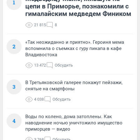
1
цепи в Приморье, познакомили с
гималайским медведем Фиником
21 815
8
«Так неожиданно и приятно». Героиня мема
2
вспомнила о съемках с гуру пикапа в кафе
Владивостока
13 472
Обсудить
В Третьяковской галерее покажут пейзажи,
3
снятые на смартфоны
4 038
Обсудить
Воды по колено, дома затоплены. Как
4
наводнение ночью уничтожило имущество
приморцев — видео
3 768
Обсудить