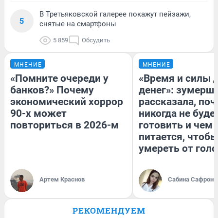
В Третьяковской галерее покажут пейзажи,
5
снятые на смартфоны
5 859
Обсудить
МНЕНИЕ
МНЕНИЕ
«Помните очереди у
«Время и силы 
банков?» Почему
денег»: зумерш
экономический хоррор
рассказала, по
90-х может
никогда не буде
повториться в 2026-м
готовить и чем
питается, чтобы
умереть от гол
Артем Краснов
Сабина Сафроно
РЕКОМЕНДУЕМ