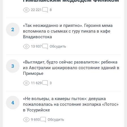
22 221
8
«Так неожиданно и приятно». Героиня мема
2
вспомнила о съемках с гуру пикапа в кафе
Владивостока
13 937
Обсудить
«Выглядит, будто сейчас развалится»: ребенка
3
из Австралии шокировало состояние зданий в
Приморье
11 629
3
«Не вольеры, а камеры пыток»: девушка
4
пожаловалась на состояние экопарка «Лотос»
в Уссурийске
9 693
Обсудить