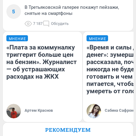
В Третьяковской галерее покажут пейзажи,
5
снятые на смартфоны
7 187
Обсудить
МНЕНИЕ
МНЕНИЕ
«Плата за коммуналку
«Время и силы 
триггерит больше цен
денег»: зумерш
на бензин». Журналист
рассказала, по
— об устрашающих
никогда не буде
расходах на ЖКХ
готовить и чем
питается, чтобы
умереть от гол
Артем Краснов
Сабина Сафроно
РЕКОМЕНДУЕМ