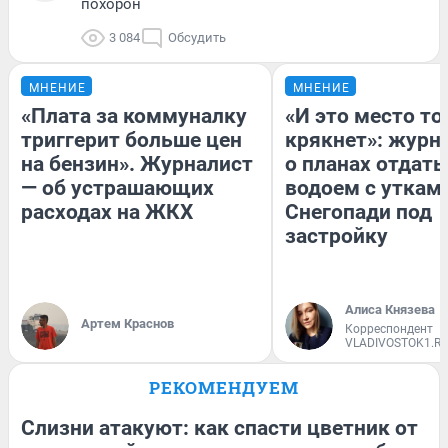
похорон
3 084
Обсудить
МНЕНИЕ
МНЕНИЕ
«Плата за коммуналку
«И это место т
триггерит больше цен
крякнет»: журн
на бензин». Журналист
о планах отдать
— об устрашающих
водоем с уткам
расходах на ЖКХ
Снегопади под
застройку
Алиса Князева
Артем Краснов
Корреспондент
VLADIVOSTOK1.R
РЕКОМЕНДУЕМ
Слизни атакуют: как спасти цветник от