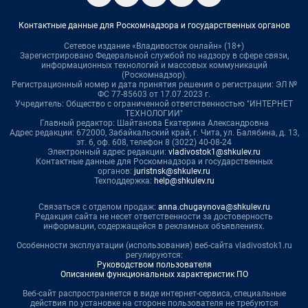
Контактные данные для Роскомнадзора и государственных органов
Сетевое издание «Владивосток онлайн» (18+)
Зарегистрировано Федеральной службой по надзору в сфере связи,
информационных технологий и массовых коммуникаций
(Роскомнадзор).
Регистрационный номер и дата принятия решения о регистрации: ЭЛ №
ФС 77-85603 от 17.07.2023 г.
Учредитель: Общество с ограниченной ответственностью "ИНТЕРНЕТ
ТЕХНОЛОГИИ"
Главный редактор: Шайтанова Екатерина Александровна
Адрес редакции: 672000, Забайкальский край, г. Чита, ул. Балябина, д. 13,
эт. 6, оф. 608, телефон 8 (3022) 40-08-24
Электронный адрес редакции:
vladivostok1@shkulev.ru
Контактные данные для Роскомнадзора и государственных
органов:
juristnsk@shkulev.ru
Техподдержка:
help@shkulev.ru
Связаться с отделом продаж:
anna.chugaynova@shkulev.ru
Редакция сайта не несет ответственности за достоверность
информации, содержащейся в рекламных объявлениях.
Особенности эксплуатации (использования) веб-сайта vladivostok1.ru
регулируются:
Руководством пользователя
Описанием функциональных характеристик ПО
Веб-сайт распространяется в виде интернет-сервиса, специальные
действия по установке на стороне пользователя не требуются