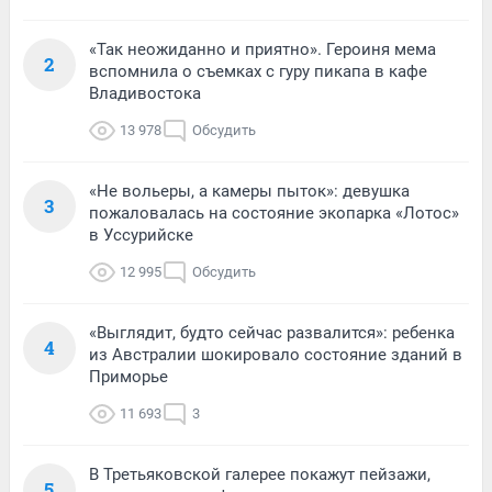
«Так неожиданно и приятно». Героиня мема
2
вспомнила о съемках с гуру пикапа в кафе
Владивостока
13 978
Обсудить
«Не вольеры, а камеры пыток»: девушка
3
пожаловалась на состояние экопарка «Лотос»
в Уссурийске
12 995
Обсудить
«Выглядит, будто сейчас развалится»: ребенка
4
из Австралии шокировало состояние зданий в
Приморье
11 693
3
В Третьяковской галерее покажут пейзажи,
5