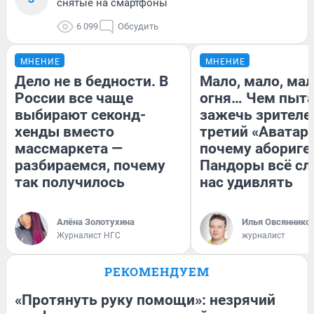
снятые на смартфоны
6 099
Обсудить
МНЕНИЕ
МНЕНИЕ
Дело не в бедности. В
Мало, мало, ма
России все чаще
огня… Чем пыта
выбирают секонд-
зажечь зрителе
хенды вместо
третий «Аватар»
массмаркета —
почему абориге
разбираемся, почему
Пандоры всё с
так получилось
нас удивлять
Алёна Золотухина
Илья Овсяннико
Журналист НГС
журналист
РЕКОМЕНДУЕМ
«Протянуть руку помощи»: незрячий