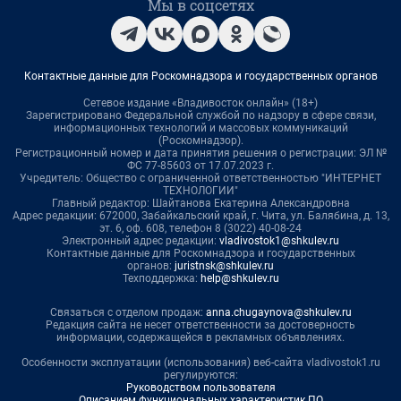
Мы в соцсетях
Контактные данные для Роскомнадзора и государственных органов
Сетевое издание «Владивосток онлайн» (18+)
Зарегистрировано Федеральной службой по надзору в сфере связи,
информационных технологий и массовых коммуникаций
(Роскомнадзор).
Регистрационный номер и дата принятия решения о регистрации: ЭЛ №
ФС 77-85603 от 17.07.2023 г.
Учредитель: Общество с ограниченной ответственностью "ИНТЕРНЕТ
ТЕХНОЛОГИИ"
Главный редактор: Шайтанова Екатерина Александровна
Адрес редакции: 672000, Забайкальский край, г. Чита, ул. Балябина, д. 13,
эт. 6, оф. 608, телефон 8 (3022) 40-08-24
Электронный адрес редакции:
vladivostok1@shkulev.ru
Контактные данные для Роскомнадзора и государственных
органов:
juristnsk@shkulev.ru
Техподдержка:
help@shkulev.ru
Связаться с отделом продаж:
anna.chugaynova@shkulev.ru
Редакция сайта не несет ответственности за достоверность
информации, содержащейся в рекламных объявлениях.
Особенности эксплуатации (использования) веб-сайта vladivostok1.ru
регулируются:
Руководством пользователя
Описанием функциональных характеристик ПО