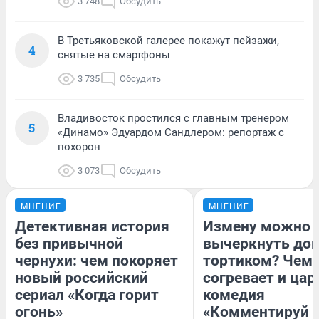
3 748
Обсудить
В Третьяковской галерее покажут пейзажи,
4
снятые на смартфоны
3 735
Обсудить
Владивосток простился с главным тренером
5
«Динамо» Эдуардом Сандлером: репортаж с
похорон
3 073
Обсудить
МНЕНИЕ
МНЕНИЕ
Детективная история
Измену можно
без привычной
вычеркнуть до
чернухи: чем покоряет
тортиком? Чем
новый российский
согревает и цар
сериал «Когда горит
комедия
огонь»
«Комментируй э