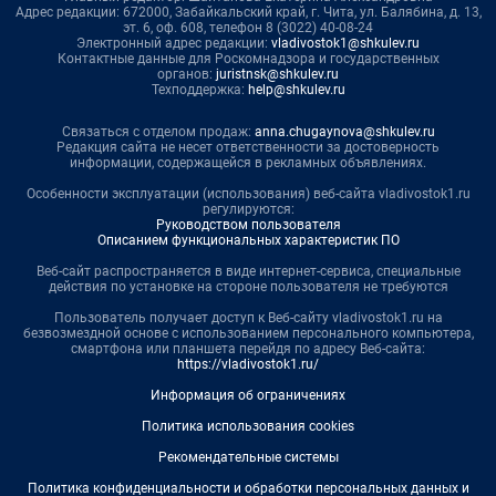
Адрес редакции: 672000, Забайкальский край, г. Чита, ул. Балябина, д. 13,
эт. 6, оф. 608, телефон 8 (3022) 40-08-24
Электронный адрес редакции:
vladivostok1@shkulev.ru
Контактные данные для Роскомнадзора и государственных
органов:
juristnsk@shkulev.ru
Техподдержка:
help@shkulev.ru
Связаться с отделом продаж:
anna.chugaynova@shkulev.ru
Редакция сайта не несет ответственности за достоверность
информации, содержащейся в рекламных объявлениях.
Особенности эксплуатации (использования) веб-сайта vladivostok1.ru
регулируются:
Руководством пользователя
Описанием функциональных характеристик ПО
Веб-сайт распространяется в виде интернет-сервиса, специальные
действия по установке на стороне пользователя не требуются
Пользователь получает доступ к Веб-сайту vladivostok1.ru на
безвозмездной основе с использованием персонального компьютера,
смартфона или планшета перейдя по адресу Веб-сайта:
https://vladivostok1.ru/
Информация об ограничениях
Политика использования cookies
Рекомендательные системы
Политика конфиденциальности и обработки персональных данных и