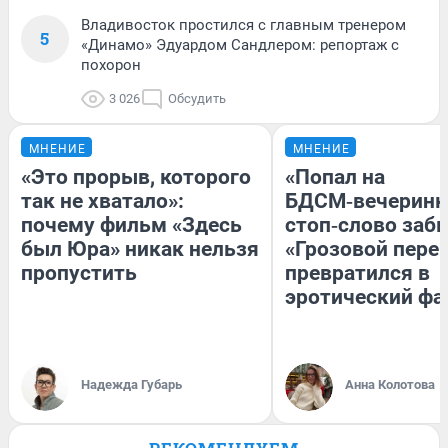
Владивосток простился с главным тренером
5
«Динамо» Эдуардом Сандлером: репортаж с
похорон
3 026
Обсудить
МНЕНИЕ
МНЕНИЕ
«Это прорыв, которого
«Попал на
так не хватало»:
БДСМ‑вечеринку
почему фильм «Здесь
стоп‑слово забы
был Юра» никак нельзя
«Грозовой пере
пропустить
превратился в
эротический ф
Надежда Губарь
Анна Колотова