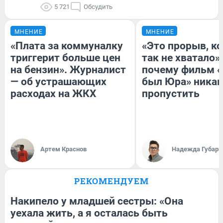
5 721
Обсудить
МНЕНИЕ
МНЕНИЕ
«Плата за коммуналку
«Это прорыв, к
триггерит больше цен
так не хватало»:
на бензин». Журналист
почему фильм «
— об устрашающих
был Юра» никак
расходах на ЖКХ
пропустить
Артем Краснов
Надежда Губарь
РЕКОМЕНДУЕМ
Накипело у младшей сестры: «Она
уехала жить, а я осталась быть