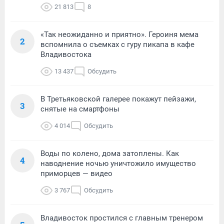
21 813
8
«Так неожиданно и приятно». Героиня мема
2
вспомнила о съемках с гуру пикапа в кафе
Владивостока
13 437
Обсудить
В Третьяковской галерее покажут пейзажи,
3
снятые на смартфоны
4 014
Обсудить
Воды по колено, дома затоплены. Как
4
наводнение ночью уничтожило имущество
приморцев — видео
3 767
Обсудить
Владивосток простился с главным тренером