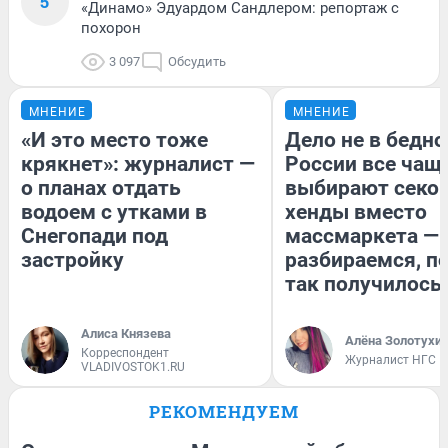
5
«Динамо» Эдуардом Сандлером: репортаж с
похорон
3 097
Обсудить
МНЕНИЕ
МНЕНИЕ
«И это место тоже
Дело не в бедно
крякнет»: журналист —
России все чащ
о планах отдать
выбирают секо
водоем с утками в
хенды вместо
Снегопади под
массмаркета —
застройку
разбираемся, п
так получилось
Алиса Князева
Алёна Золотухи
Корреспондент
Журналист НГС
VLADIVOSTOK1.RU
РЕКОМЕНДУЕМ