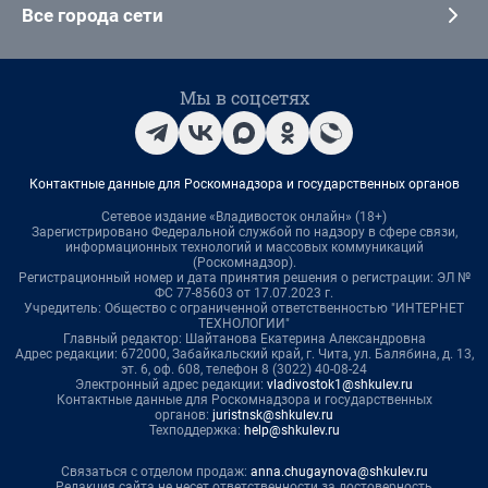
Все города сети
Мы в соцсетях
Контактные данные для Роскомнадзора и государственных органов
Сетевое издание «Владивосток онлайн» (18+)
Зарегистрировано Федеральной службой по надзору в сфере связи,
информационных технологий и массовых коммуникаций
(Роскомнадзор).
Регистрационный номер и дата принятия решения о регистрации: ЭЛ №
ФС 77-85603 от 17.07.2023 г.
Учредитель: Общество с ограниченной ответственностью "ИНТЕРНЕТ
ТЕХНОЛОГИИ"
Главный редактор: Шайтанова Екатерина Александровна
Адрес редакции: 672000, Забайкальский край, г. Чита, ул. Балябина, д. 13,
эт. 6, оф. 608, телефон 8 (3022) 40-08-24
Электронный адрес редакции:
vladivostok1@shkulev.ru
Контактные данные для Роскомнадзора и государственных
органов:
juristnsk@shkulev.ru
Техподдержка:
help@shkulev.ru
Связаться с отделом продаж:
anna.chugaynova@shkulev.ru
Редакция сайта не несет ответственности за достоверность