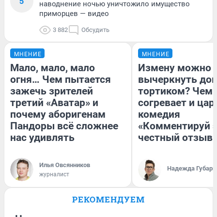
5
наводнение ночью уничтожило имущество
приморцев — видео
3 882
Обсудить
МНЕНИЕ
МНЕНИЕ
Мало, мало, мало
Измену можно
огня… Чем пытается
вычеркнуть до
зажечь зрителей
тортиком? Чем
третий «Аватар» и
согревает и цар
почему аборигенам
комедия
Пандоры всё сложнее
«Комментируй э
нас удивлять
честный отзыв
Илья Овсянников
Надежда Губарь
журналист
РЕКОМЕНДУЕМ