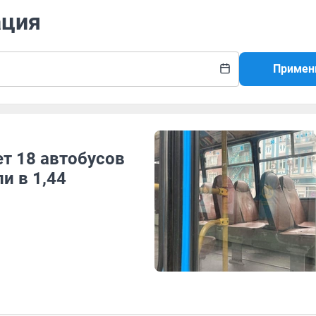
ация
Примен
т 18 автобусов
и в 1,44