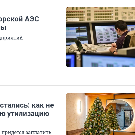
орской АЭС
ны
едприятий
тались: как не
ую утилизацию
о придется заплатить