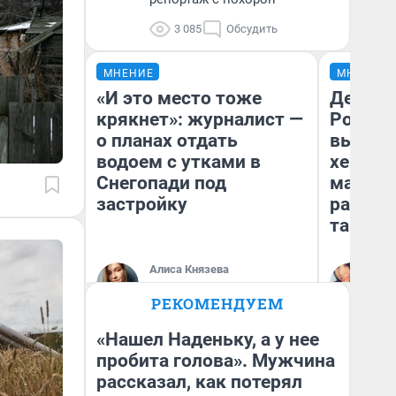
3 085
Обсудить
МНЕНИЕ
МНЕНИЕ
«И это место тоже
Дело не
крякнет»: журналист —
России
о планах отдать
выбира
водоем с утками в
хенды 
Снегопади под
массма
застройку
разбир
так по
Алиса Князева
Ал
Корреспондент
Жу
VLADIVOSTOK1.RU
РЕКОМЕНДУЕМ
«Нашел Наденьку, а у нее
пробита голова». Мужчина
рассказал, как потерял