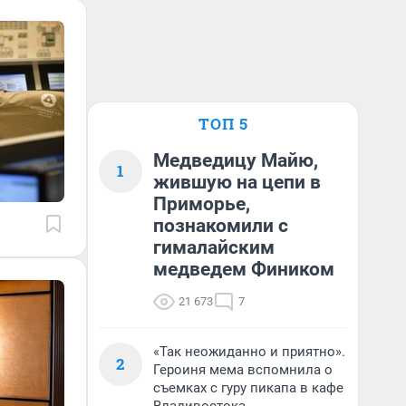
ТОП 5
Медведицу Майю,
1
жившую на цепи в
Приморье,
познакомили с
гималайским
медведем Фиником
21 673
7
«Так неожиданно и приятно».
2
Героиня мема вспомнила о
съемках с гуру пикапа в кафе