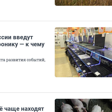
ссии введут
онику — к чему
та развития событий,
сё чаще находят