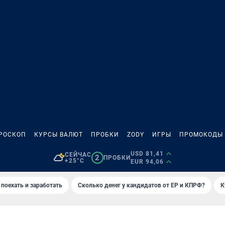
РОСКОП
КУРСЫ ВАЛЮТ
ПРОБКИ
ZODY
ИГРЫ
ПРОМОКОДЫ
USD 81,41
СЕЙЧАС
2
ПРОБКИ
+25°C
EUR 94,06
 поехать и заработать
Сколько денег у кандидатов от ЕР и КПРФ?
К