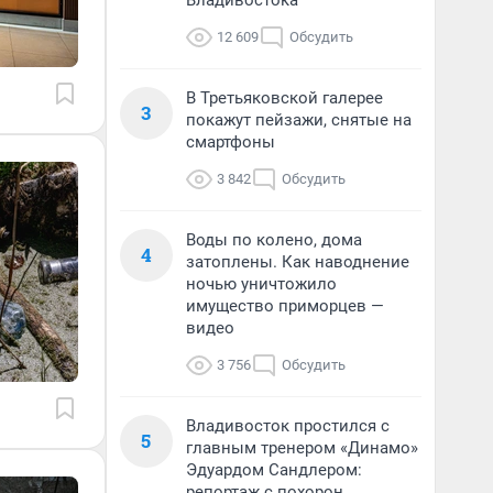
Владивостока
12 609
Обсудить
В Третьяковской галерее
3
покажут пейзажи, снятые на
смартфоны
3 842
Обсудить
Воды по колено, дома
4
затоплены. Как наводнение
ночью уничтожило
имущество приморцев —
видео
3 756
Обсудить
Владивосток простился с
5
главным тренером «Динамо»
Эдуардом Сандлером:
репортаж с похорон