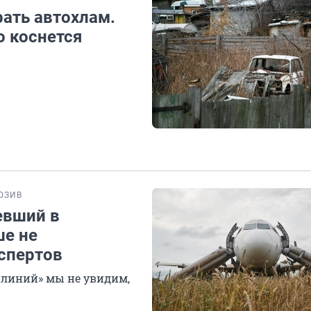
ать автохлам.
о коснется
ЮЗИВ
евший в
ше не
кспертов
алиний» мы не увидим,