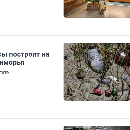
ы построят на
риморья
лете