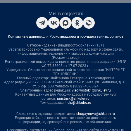
Мы в соцсетях
Контактные данные для Роскомнадзора и государственных органов
Сетевое издание «Владивосток онлайн» (18+)
Зарегистрировано Федеральной службой по надзору в сфере связи,
информационных технологий и массовых коммуникаций
(Роскомнадзор).
Регистрационный номер и дата принятия решения о регистрации: ЭЛ №
ФС 77-85603 от 17.07.2023 г.
Учредитель: Общество с ограниченной ответственностью "ИНТЕРНЕТ
ТЕХНОЛОГИИ"
Главный редактор: Шайтанова Екатерина Александровна
Адрес редакции: 672000, Забайкальский край, г. Чита, ул. Балябина, д. 13,
эт. 6, оф. 608, телефон 8 (3022) 40-08-24
Электронный адрес редакции:
vladivostok1@shkulev.ru
Контактные данные для Роскомнадзора и государственных
органов:
juristnsk@shkulev.ru
Техподдержка:
help@shkulev.ru
Связаться с отделом продаж:
anna.chugaynova@shkulev.ru
Редакция сайта не несет ответственности за достоверность
информации, содержащейся в рекламных объявлениях.
Особенности эксплуатации (использования) веб-сайта vladivostok1.ru