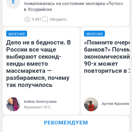
5
пожаловалась на состояние экопарка «Лотос»
в Уссурийске
5 451
Обсудить
МНЕНИЕ
МНЕНИЕ
Дело не в бедности. В
«Помните очере
России все чаще
банков?» Почем
выбирают секонд-
экономический 
хенды вместо
90-х может
массмаркета —
повториться в 
разбираемся, почему
так получилось
Алёна Золотухина
Артем Краснов
Журналист НГС
РЕКОМЕНДУЕМ