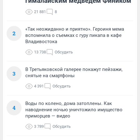
гималайским медведем Фиником
21 881
8
«Так неожиданно и приятно». Героиня мема
2
вспомнила о съемках с гуру пикапа в кафе
Владивостока
13 738
Обсудить
В Третьяковской галерее покажут пейзажи,
3
снятые на смартфоны
4 391
Обсудить
Воды по колено, дома затоплены. Как
4
наводнение ночью уничтожило имущество
приморцев — видео
3 789
Обсудить