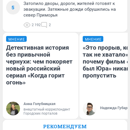
Затопило дворы, дороги, жителей готовят к
5
эвакуации. Затяжные дожди обрушились на
север Приморья
2 192
2
МНЕНИЕ
МНЕНИЕ
Детективная история
«Это прорыв, к
без привычной
так не хватало»:
чернухи: чем покоряет
почему фильм «
новый российский
был Юра» никак
сериал «Когда горит
пропустить
огонь»
Анна Голубницкая
Надежда Губарь
внештатный корреспондент
Городских порталов
РЕКОМЕНДУЕМ