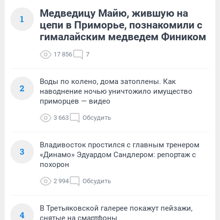
Медведицу Майю, жившую на
1
цепи в Приморье, познакомили с
гималайским медведем Фиником
17 856
7
Воды по колено, дома затоплены. Как
2
наводнение ночью уничтожило имущество
приморцев — видео
3 663
Обсудить
Владивосток простился с главным тренером
3
«Динамо» Эдуардом Сандлером: репортаж с
похорон
2 994
Обсудить
В Третьяковской галерее покажут пейзажи,
4
снятые на смартфоны