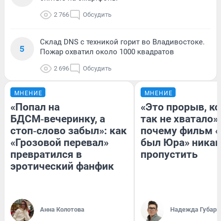
2 766
Обсудить
Склад DNS с техникой горит во Владивостоке.
5
Пожар охватил около 1000 квадратов
2 696
Обсудить
МНЕНИЕ
МНЕНИЕ
«Попал на
«Это прорыв, к
БДСМ‑вечеринку, а
так не хватало»:
стоп‑слово забыл»: как
почему фильм «
«Грозовой перевал»
был Юра» никак
превратился в
пропустить
эротический фанфик
Анна Колотова
Надежда Губарь