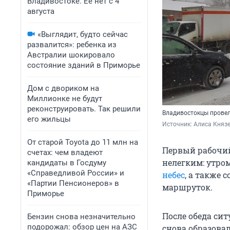
Владивостоке. Ее нет с 4
августа
«Выглядит, будто сейчас
развалится»: ребенка из
Австралии шокировало
состояние зданий в Приморье
Дом с двориком на
Миллионке не будут
реконструировать. Так решили
Владивостокцы провел
его жильцы
Источник: 
Алиса Княз
От старой Toyota до 11 млн на
Первый рабочий
счетах: чем владеют
нелегким: утро
кандидаты в Госдуму
«Справедливой России» и
небес
, а также 
«Партии Пенсионеров» в
маршруток.
Приморье
После обеда сит
Бензин снова незначительно
подорожал: обзор цен на АЗС
снова образова