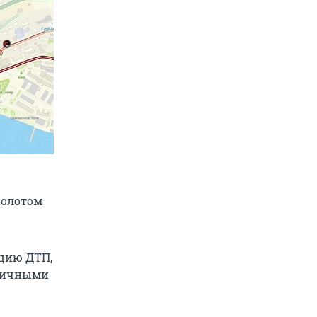
Золотом
цию ДТП,
оничными