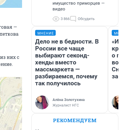
имущество приморцев —
видео
3 866
Обсудить
говая —
епеткова
МНЕНИЕ
МНЕНИ
Дело не в бедности. В
«И эт
России все чаще
крякн
выбирают секонд-
о пла
из них с
хенды вместо
водое
ение.
массмаркета —
Снего
разбираемся, почему
застр
так получилось
Алёна Золотухина
Журналист НГС
РЕКОМЕНДУЕМ