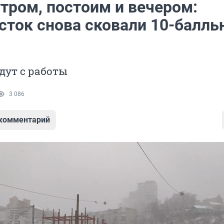
тром, постоим и вечером:
сток снова сковали 10-балль
едут с работы
3 086
 комментарий