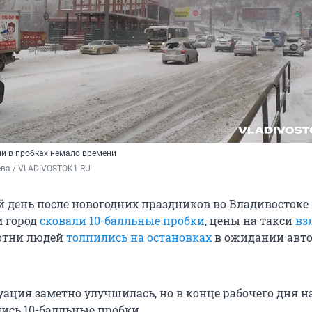
и в пробках немало времени
ева / VLADIVOSTOK1.RU
 день после новогодних праздников во Владивостоке
м город
сковали 10-балльные пробки
, цены на такси
вз
сотни людей
толпились на остановках
в ожидании авто
уация заметно улучшилась, но в конце рабочего дня н
лись 10-балльные пробки.