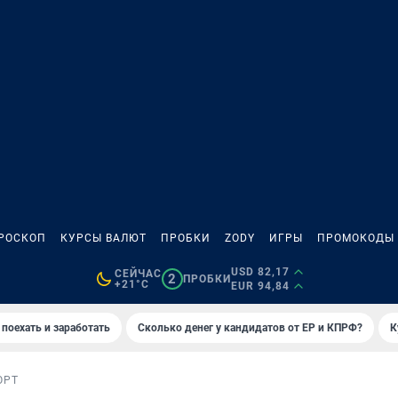
РОСКОП
КУРСЫ ВАЛЮТ
ПРОБКИ
ZODY
ИГРЫ
ПРОМОКОДЫ
USD 82,17
СЕЙЧАС
2
ПРОБКИ
+21°C
EUR 94,84
 поехать и заработать
Сколько денег у кандидатов от ЕР и КПРФ?
К
ОРТ