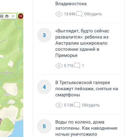
Владивостока
13 846
Обсудить
«Выглядит, будто сейчас
3
развалится»: ребенка из
Австралии шокировало
состояние зданий в
Приморье
5 716
1
В Третьяковской галерее
4
покажут пейзажи, снятые на
смартфоны
5 136
Обсудить
Воды по колено, дома
5
затоплены. Как наводнение
ночью уничтожило