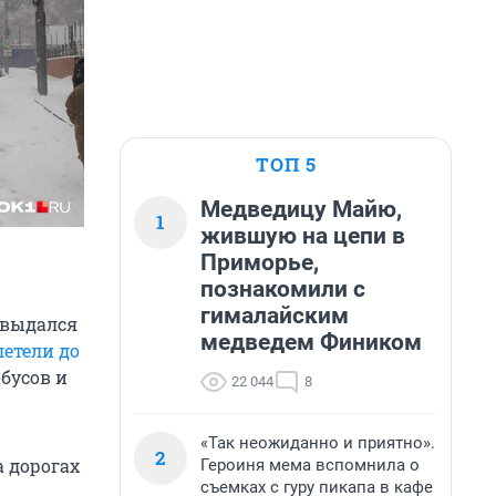
ТОП 5
Медведицу Майю,
1
жившую на цепи в
Приморье,
познакомили с
гималайским
 выдался
медведем Фиником
летели до
бусов и
22 044
8
«Так неожиданно и приятно».
2
а дорогах
Героиня мема вспомнила о
съемках с гуру пикапа в кафе