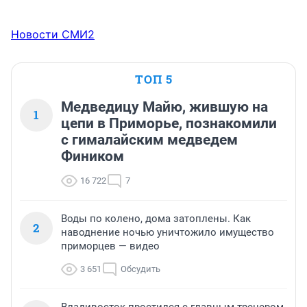
Новости СМИ2
ТОП 5
Медведицу Майю, жившую на
1
цепи в Приморье, познакомили
с гималайским медведем
Фиником
16 722
7
Воды по колено, дома затоплены. Как
2
наводнение ночью уничтожило имущество
приморцев — видео
3 651
Обсудить