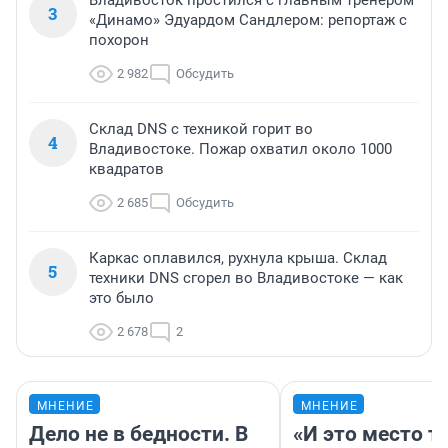
Владивосток простился с главным тренером
3
«Динамо» Эдуардом Сандлером: репортаж с
похорон
2 982
Обсудить
Склад DNS с техникой горит во
4
Владивостоке. Пожар охватил около 1000
квадратов
2 685
Обсудить
Каркас оплавился, рухнула крыша. Склад
5
техники DNS сгорел во Владивостоке — как
это было
2 678
2
МНЕНИЕ
МНЕНИЕ
Дело не в бедности. В
«И это место т