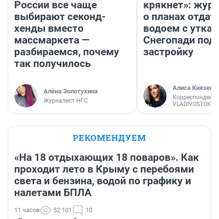
России все чаще
крякнет»: жур
выбирают секонд-
о планах отдат
хенды вместо
водоем с уткам
массмаркета —
Снегопади под
разбираемся, почему
застройку
так получилось
Алиса Князева
Алёна Золотухина
Корреспондент
Журналист НГС
VLADIVOSTOK1.
РЕКОМЕНДУЕМ
«На 18 отдыхающих 18 поваров». Как
проходит лето в Крыму с перебоями
света и бензина, водой по графику и
налетами БПЛА
11 часов
52 101
10