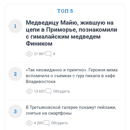
ТОП 5
Медведицу Майю, жившую на
1
цепи в Приморье, познакомили
с гималайским медведем
Фиником
21 867
8
«Так неожиданно и приятно». Героиня мема
2
вспомнила о съемках с гуру пикапа в кафе
Владивостока
13 657
Обсудить
В Третьяковской галерее покажут пейзажи,
3
снятые на смартфоны
4 283
Обсудить