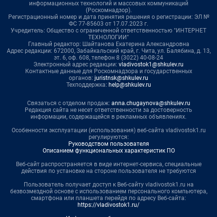
информационных технологий и массовых коммуникаций
(Роскомнадзор).
Регистрационный номер и дата принятия решения о регистрации: ЭЛ №
ФС 77-85603 от 17.07.2023 г.
Учредитель: Общество с ограниченной ответственностью "ИНТЕРНЕТ
ТЕХНОЛОГИИ"
Главный редактор: Шайтанова Екатерина Александровна
Адрес редакции: 672000, Забайкальский край, г. Чита, ул. Балябина, д. 13,
эт. 6, оф. 608, телефон 8 (3022) 40-08-24
Электронный адрес редакции:
vladivostok1@shkulev.ru
Контактные данные для Роскомнадзора и государственных
органов:
juristnsk@shkulev.ru
Техподдержка:
help@shkulev.ru
Связаться с отделом продаж:
anna.chugaynova@shkulev.ru
Редакция сайта не несет ответственности за достоверность
информации, содержащейся в рекламных объявлениях.
Особенности эксплуатации (использования) веб-сайта vladivostok1.ru
регулируются:
Руководством пользователя
Описанием функциональных характеристик ПО
Веб-сайт распространяется в виде интернет-сервиса, специальные
действия по установке на стороне пользователя не требуются
Пользователь получает доступ к Веб-сайту vladivostok1.ru на
безвозмездной основе с использованием персонального компьютера,
смартфона или планшета перейдя по адресу Веб-сайта:
https://vladivostok1.ru/