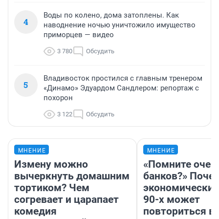
Воды по колено, дома затоплены. Как
4
наводнение ночью уничтожило имущество
приморцев — видео
3 780
Обсудить
Владивосток простился с главным тренером
5
«Динамо» Эдуардом Сандлером: репортаж с
похорон
3 122
Обсудить
МНЕНИЕ
МНЕНИЕ
Измену можно
«Помните очер
вычеркнуть домашним
банков?» Поче
тортиком? Чем
экономический
согревает и царапает
90-х может
комедия
повториться в