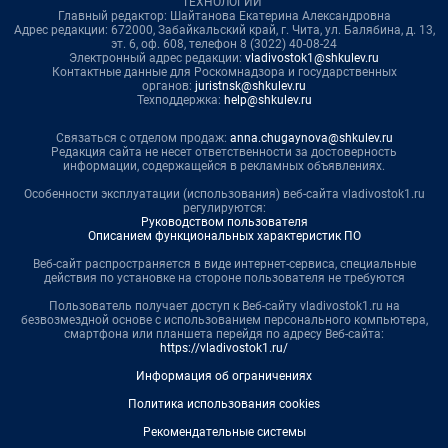
ТЕХНОЛОГИИ"
Главный редактор: Шайтанова Екатерина Александровна
Адрес редакции: 672000, Забайкальский край, г. Чита, ул. Балябина, д. 13,
эт. 6, оф. 608, телефон 8 (3022) 40-08-24
Электронный адрес редакции:
vladivostok1@shkulev.ru
Контактные данные для Роскомнадзора и государственных
органов:
juristnsk@shkulev.ru
Техподдержка:
help@shkulev.ru
Связаться с отделом продаж:
anna.chugaynova@shkulev.ru
Редакция сайта не несет ответственности за достоверность
информации, содержащейся в рекламных объявлениях.
Особенности эксплуатации (использования) веб-сайта vladivostok1.ru
регулируются:
Руководством пользователя
Описанием функциональных характеристик ПО
Веб-сайт распространяется в виде интернет-сервиса, специальные
действия по установке на стороне пользователя не требуются
Пользователь получает доступ к Веб-сайту vladivostok1.ru на
безвозмездной основе с использованием персонального компьютера,
смартфона или планшета перейдя по адресу Веб-сайта:
https://vladivostok1.ru/
Информация об ограничениях
Политика использования cookies
Рекомендательные системы