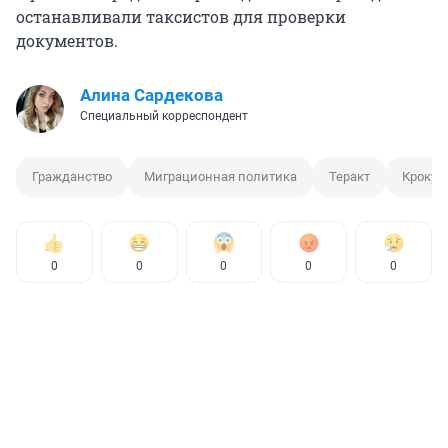
останавливали таксистов для проверки
документов.
Алина Сардекова
Специальный корреспондент
Гражданство
Миграционная политика
Теракт
Крокус
0
0
0
0
0