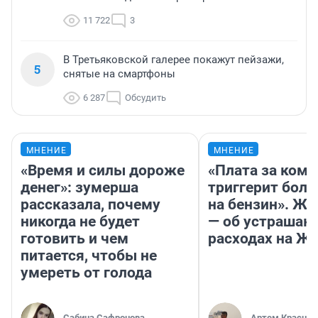
11 722
3
В Третьяковской галерее покажут пейзажи,
5
снятые на смартфоны
6 287
Обсудить
МНЕНИЕ
МНЕНИЕ
«Время и силы дороже
«Плата за ком
денег»: зумерша
триггерит боль
рассказала, почему
на бензин». Жу
никогда не будет
— об устраша
готовить и чем
расходах на Ж
питается, чтобы не
умереть от голода
Сабина Сафронова
Артем Краснов