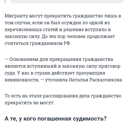
Гражданство Российской Федерации
Мигранту могут прекратить гражданство лишь в
прекращается, если человек приобрел
том случае, если он был осужден по одной из
гражданство РФ в результате признания
перечисленных статей и решение вступило в
гражданином Российской Федерации на
законную силу. До тех пор человек продолжает
основании федерального конституционного
считаться гражданином РФ.
закона, международного договора Российской
Федерации или приема в гражданство
— Основанием для прекращения гражданства
Российской Федерации и совершил одно из
является вступивший в законную силу приговор
преступлений (осуществил приготовление к
суда. У нас в стране действует презумпция
преступлению или покушение на
невиновности, — уточнила Наталья Расказчикова.
преступление), предусмотренных частями
третьей — пятой статьи 131, частями четвертой
— шестой статьи 134, частями четвертой и
То есть на этапе расследования дела гражданство
пятой статьи 135, частями второй и третьей
прекратить не могут.
статьи 186, статьями 205, 205.1, частью второй
статьи 205.2, статьями 205.3, 205.4, 205.5, 206,
А те, у кого погашенная судимость?
207.3, 208, 209, 210, 210.1, частью четвертой
статьи 211, частью первой статьи 212, статьей