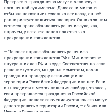
Прекратить гражданство могут и человеку с
212.1, частями четвертой — шестой статьи 222,
погашенной судимостью. Даже если мигрант
частями второй — шестой статьи 222.1, частями
отбывал наказание несколько лет назад, он всё
четвертой — шестой статьи 222.2, частями
равно рискует лишиться паспорта. Однако за ним
второй и третьей статьи 223.1, частями третьей
остается право обжаловать решение суда, как,
и четвертой статьи 226, частью третьей статьи
впрочем, у всех, кто попал под статью о
226.1, частями второй и третьей статьи 228,
прекращении гражданства.
частями третьей — пятой статьи 228.1, частями
второй — четвертой статьи 229, частями второй
— Человек вправе обжаловать решение о
— четвертой статьи 229.1, частями второй —
прекращении гражданства РФ в Министерстве
четвертой статьи 230, частями первой и второй
внутренних дел РФ и в суде. Соответственно, если
статьи 239, статьями 243.4, 275, 276, 277, 278, 279,
решение «устоит», мы дальше смотрим, начал
280, 280.1, 280.2, 280.3, 281, 281.1, 281.2, 281.3, 282,
гражданин процедуру легализации на
282.1, 282.2, 282.3, 283, 284.1, 284.2, 295, 317, 328, 329,
территории Российской Федерации или нет. Если
330.1, 338, 339, 354, 354.1 и 361 уголовного кодекса
он находится в местах лишения свободы, то здесь,
либо сопряженных с осуществлением
если прекращается гражданство Российской
террористической или экстремистской
Федерации, наше заключение «устояло», его могут
деятельности и предусмотренных статьями 318
депортировать с территории России, — объяснила
и 360 уголовного кодекса.
Наталья Расказчикова.