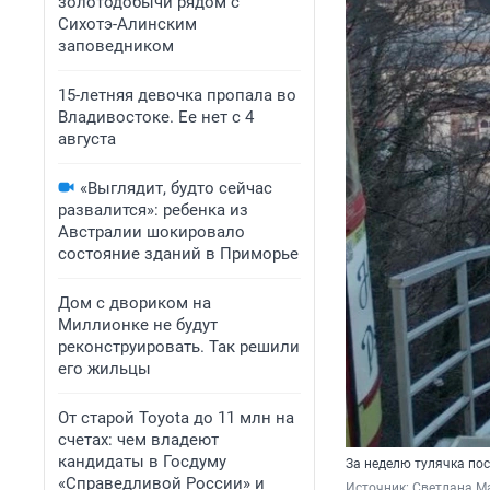
золотодобычи рядом с
Сихотэ-Алинским
заповедником
15-летняя девочка пропала во
Владивостоке. Ее нет с 4
августа
«Выглядит, будто сейчас
развалится»: ребенка из
Австралии шокировало
состояние зданий в Приморье
Дом с двориком на
Миллионке не будут
реконструировать. Так решили
его жильцы
От старой Toyota до 11 млн на
счетах: чем владеют
кандидаты в Госдуму
За неделю тулячка пос
«Справедливой России» и
Источник: 
Светлана М