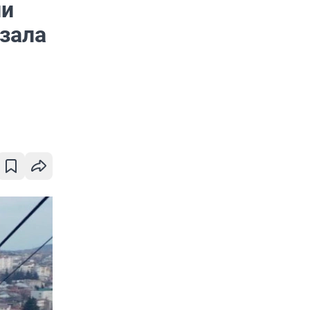
ии
азала