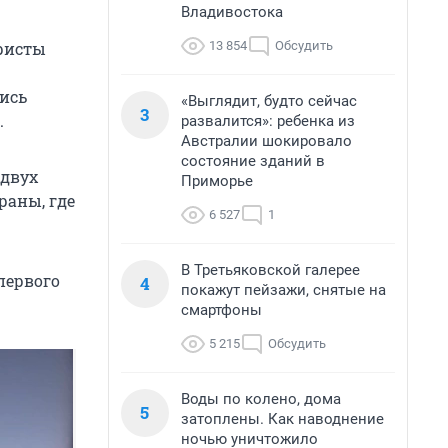
Владивостока
13 854
Обсудить
уристы
лись
«Выглядит, будто сейчас
3
.
развалится»: ребенка из
Австралии шокировало
состояние зданий в
 двух
Приморье
раны, где
6 527
1
В Третьяковской галерее
первого
4
покажут пейзажи, снятые на
смартфоны
5 215
Обсудить
Воды по колено, дома
5
затоплены. Как наводнение
ночью уничтожило