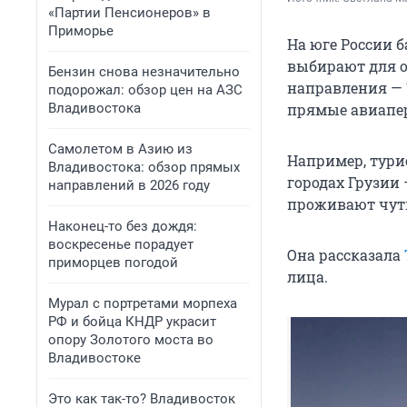
«Партии Пенсионеров» в
Приморье
На юге России 
выбирают для 
Бензин снова незначительно
направления — Т
подорожал: обзор цен на АЗС
Владивостока
прямые авиапере
Самолетом в Азию из
Например, тури
Владивостока: обзор прямых
городах Грузии 
направлений в 2026 году
проживают чуть
Наконец-то без дождя:
воскресенье порадует
Она рассказала
приморцев погодой
лица.
Мурал с портретами морпеха
РФ и бойца КНДР украсит
опору Золотого моста во
Владивостоке
Это как так-то? Владивосток