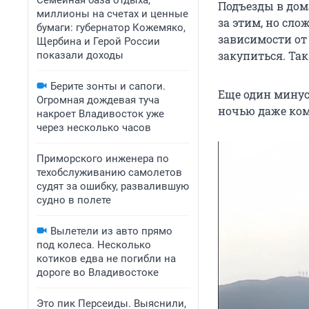
Семейная база отдыха,
Подъезды в дома
миллионы на счетах и ценные
за этим, но сло
бумаги: губернатор Кожемяко,
зависимости от
Щербина и Герой России
закупиться. Так
показали доходы
Берите зонты и сапоги.
Еще один минус
Огромная дождевая туча
ночью даже ком
накроет Владивосток уже
через несколько часов
Приморского инженера по
техобслуживанию самолетов
судят за ошибку, развалившую
судно в полете
Вылетели из авто прямо
под колеса. Несколько
котиков едва не погибли на
дороге во Владивостоке
Это пик Персеиды. Выяснили,