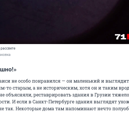
 рассвете
аковка
ашно!»
таиси не особо понравился — он маленький и выглядит
м-то старым, а не историческим, хотя он и таким врод
не объясняли, реставрировать здания в Грузии тяжело
сти. И если в Санкт-Петербурге здания выглядят ух
о не так. Некоторые дома там напоминают нечто полуо