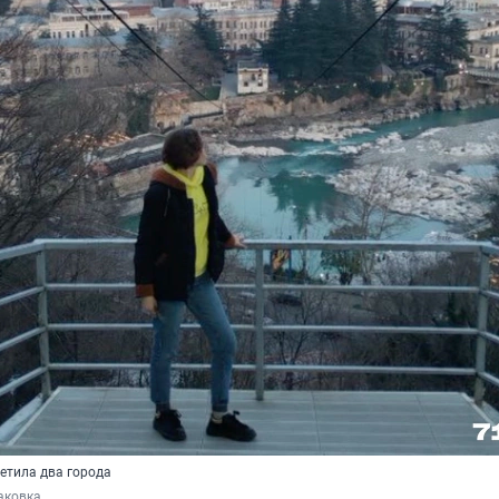
етила два города
аковка