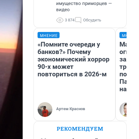
имущество приморцев —
видео
3 874
Обсудить
МНЕНИЕ
МНЕНИ
«Помните очереди у
Мало,
банков?» Почему
огня…
экономический хоррор
зажеч
90-х может
трети
повториться в 2026-м
почем
Пандо
нас у
Артем Краснов
РЕКОМЕНДУЕМ