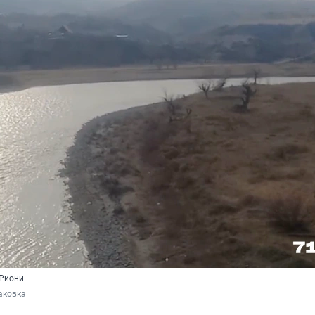
 Риони
аковка