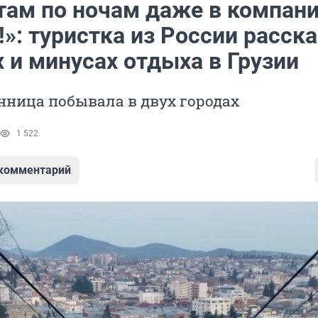
 там по ночам даже в компан
»: туристка из России расск
 и минусах отдыха в Грузии
нница побывала в двух городах
1 522
 комментарий