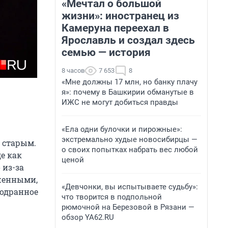
«Мечтал о большой
жизни»: иностранец из
Камеруна переехал в
Ярославль и создал здесь
семью — история
8 часов
7 653
8
«Мне должны 17 млн, но банку плачу
я»: почему в Башкирии обманутые в
ИЖС не могут добиться правды
«Ела одни булочки и пирожные»:
экстремально худые новосибирцы —
 старым.
о своих попытках набрать вес любой
е как
ценой
 из-за
оженными,
«Девчонки, вы испытываете судьбу»:
бодранное
что творится в подпольной
рюмочной на Березовой в Рязани —
обзор YA62.RU