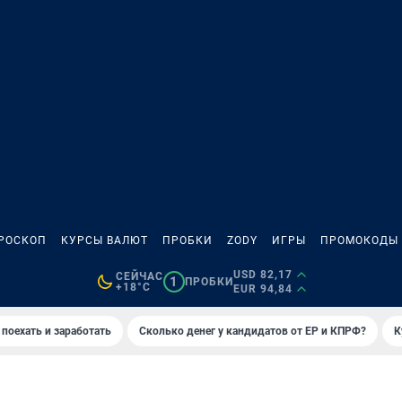
РОСКОП
КУРСЫ ВАЛЮТ
ПРОБКИ
ZODY
ИГРЫ
ПРОМОКОДЫ
USD 82,17
СЕЙЧАС
1
ПРОБКИ
+18°C
EUR 94,84
 поехать и заработать
Сколько денег у кандидатов от ЕР и КПРФ?
К