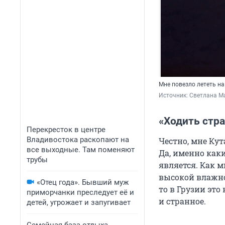
Мне повезло лететь на
Источник: 
Светлана М
«Ходить стр
Перекресток в центре
Владивостока раскопают на
Честно, мне Ку
все выходные. Там поменяют
Да, именно каки
трубы
является. Как м
высокой влажно
«Отец года». Бывший муж
то в Грузии эт
приморчанки преследует её и
и странное.
детей, угрожает и запугивает