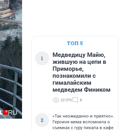
ТОП 5
Медведицу Майю,
1
жившую на цепи в
Приморье,
познакомили с
гималайским
медведем Фиником
22 070
8
«Так неожиданно и приятно».
2
Героиня мема вспомнила о
съемках с гуру пикапа в кафе