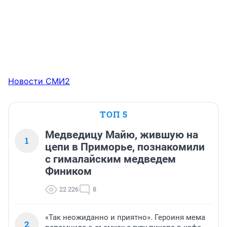
Новости СМИ2
ТОП 5
Медведицу Майю, жившую на
1
цепи в Приморье, познакомили
с гималайским медведем
Фиником
22 226
8
«Так неожиданно и приятно». Героиня мема
2