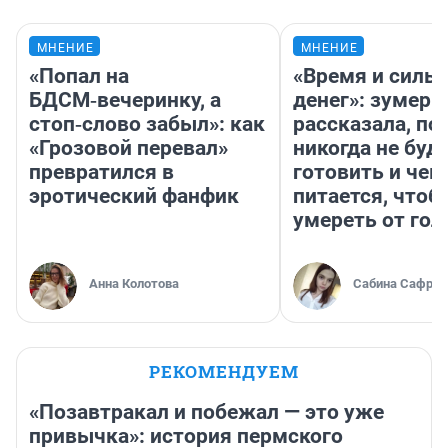
МНЕНИЕ
МНЕНИЕ
«Попал на
«Время и силы
БДСМ‑вечеринку, а
денег»: зумерш
стоп‑слово забыл»: как
рассказала, по
«Грозовой перевал»
никогда не буд
превратился в
готовить и чем
эротический фанфик
питается, чтоб
умереть от гол
Анна Колотова
Сабина Сафрон
РЕКОМЕНДУЕМ
«Позавтракал и побежал — это уже
привычка»: история пермского