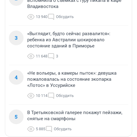
вспомнила о съемках с гуру пикапа в кафе
Владивостока
13 940
Обсудить
«Выглядит, будто сейчас развалится»:
3
ребенка из Австралии шокировало
состояние зданий в Приморье
11 648
3
«Не вольеры, а камеры пыток»: девушка
4
пожаловалась на состояние экопарка
«Лотос» в Уссурийске
10 114
Обсудить
В Третьяковской галерее покажут пейзажи,
5
снятые на смартфоны
5 885
Обсудить