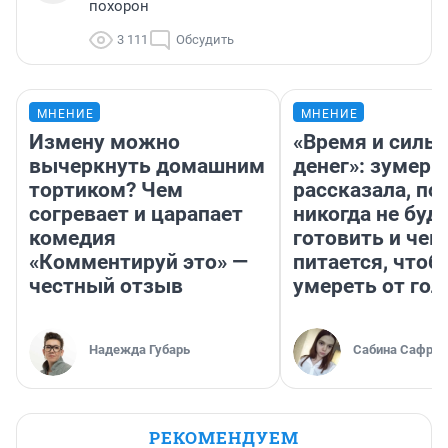
похорон
3 111
Обсудить
МНЕНИЕ
МНЕНИЕ
Измену можно
«Время и силы
вычеркнуть домашним
денег»: зумерш
тортиком? Чем
рассказала, по
согревает и царапает
никогда не буд
комедия
готовить и чем
«Комментируй это» —
питается, чтоб
честный отзыв
умереть от гол
Надежда Губарь
Сабина Сафрон
РЕКОМЕНДУЕМ