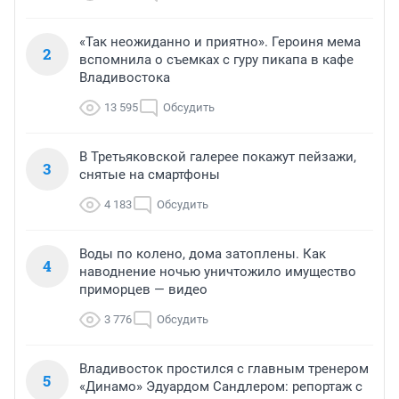
«Так неожиданно и приятно». Героиня мема
2
вспомнила о съемках с гуру пикапа в кафе
Владивостока
13 595
Обсудить
В Третьяковской галерее покажут пейзажи,
3
снятые на смартфоны
4 183
Обсудить
Воды по колено, дома затоплены. Как
4
наводнение ночью уничтожило имущество
приморцев — видео
3 776
Обсудить
Владивосток простился с главным тренером
5
«Динамо» Эдуардом Сандлером: репортаж с