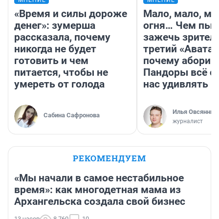
МНЕНИЕ
МНЕНИЕ
«Время и силы дороже
Мало, мало, ма
денег»: зумерша
огня… Чем пыт
рассказала, почему
зажечь зрител
никогда не будет
третий «Аватар
готовить и чем
почему абориг
питается, чтобы не
Пандоры всё с
умереть от голода
нас удивлять
Илья Овсянник
Сабина Сафронова
журналист
РЕКОМЕНДУЕМ
«Мы начали в самое нестабильное
время»: как многодетная мама из
Архангельска создала свой бизнес
13 часов
8 760
10