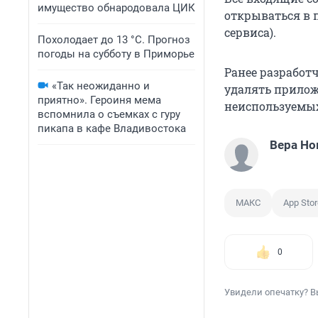
имущество обнародовала ЦИК
открываться в п
сервиса).
Похолодает до 13 °C. Прогноз
погоды на субботу в Приморье
Ранее разработ
«Так неожиданно и
удалять прило
приятно». Героиня мема
неиспользуемых
вспомнила о съемках с гуру
пикапа в кафе Владивостока
Вера Но
МАКС
App Stor
0
Увидели опечатку? В