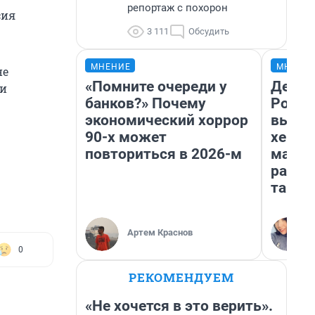
репортаж с похорон
сия
3 111
Обсудить
МНЕНИЕ
МНЕНИ
не
«Помните очереди у
Дело н
ки
банков?» Почему
Росси
экономический хоррор
выбир
90-х может
хенды
повториться в 2026-м
массм
разби
так п
Артем Краснов
0
РЕКОМЕНДУЕМ
«Не хочется в это верить».