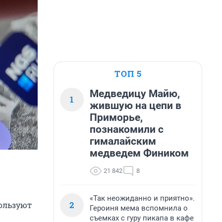
ТОП 5
Медведицу Майю,
1
жившую на цепи в
Приморье,
познакомили с
гималайским
медведем Фиником
21 842
8
«Так неожиданно и приятно».
2
пользуют
Героиня мема вспомнила о
съемках с гуру пикапа в кафе