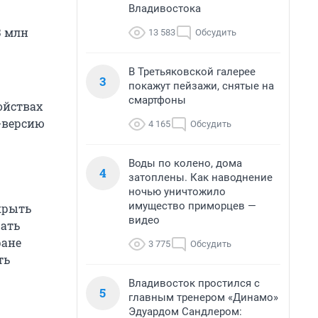
Владивостока
3 млн
13 583
Обсудить
В Третьяковской галерее
3
покажут пейзажи, снятые на
смартфоны
ойствах
б-версию
4 165
Обсудить
Воды по колено, дома
4
затоплены. Как наводнение
ночью уничтожило
имущество приморцев —
крыть
видео
рать
ране
3 775
Обсудить
ть
Владивосток простился с
5
главным тренером «Динамо»
Эдуардом Сандлером: