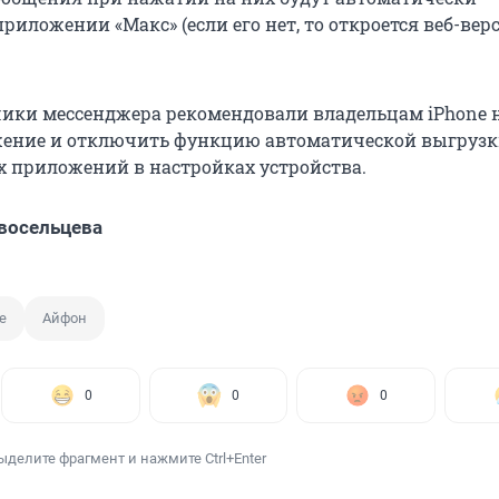
риложении «Макс» (если его нет, то откроется веб-вер
чики мессенджера рекомендовали владельцам iPhone 
жение и отключить функцию автоматической выгруз
 приложений в настройках устройства.
восельцева
e
Айфон
0
0
0
ыделите фрагмент и нажмите Ctrl+Enter