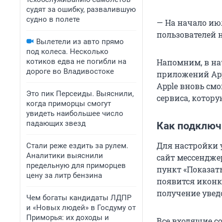
судят за ошибку, развалившую
судно в полете
— На начало ию
пользователей н
Вылетели из авто прямо
под колеса. Несколько
котиков едва не погибли на
Напомним, в на
дороге во Владивостоке
приложений App
Apple вновь см
Это пик Персеиды. Выяснили,
сервиса, котор
когда приморцы смогут
увидеть наибольшее число
падающих звезд
Как подключ
Для настройки 
Стали реже ездить за рулем.
Аналитики выяснили
сайт мессенджер
предельную для приморцев
пункт «Показать
цену за литр бензина
появится иконк
получение уве
Чем богаты кандидаты ЛДПР
и «Новых людей» в Госдуму от
Приморья: их доходы и
Все входящие с