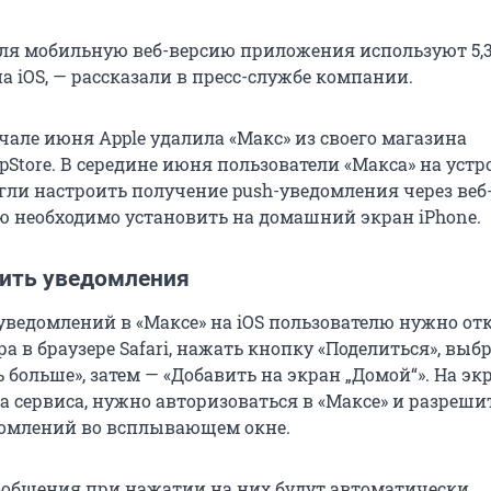
ля мобильную веб-версию приложения используют 5,
а iOS, — рассказали в пресс-службе компании.
чале июня Apple удалила «Макс» из своего магазина
Store. В середине июня пользователи «Макса» на устр
огли настроить получение push-уведомления через ве
ую необходимо установить на домашний экран iPhone.
ить уведомления
уведомлений в «Максе» на iOS пользователю нужно от
а в браузере Safari, нажать кнопку «Поделиться», выб
 больше», затем — «Добавить на экран „Домой“». На эк
а сервиса, нужно авторизоваться в «Максе» и разреши
домлений во всплывающем окне.
ообщения при нажатии на них будут автоматически