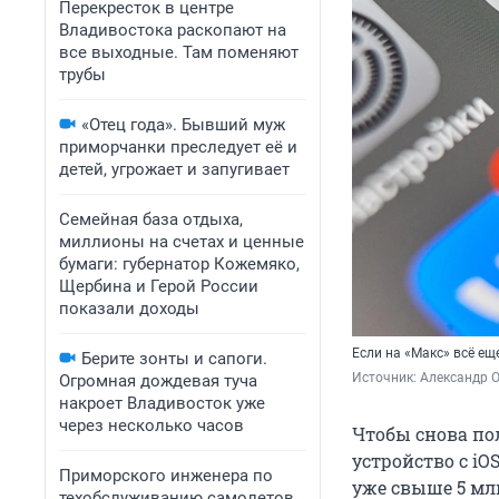
Перекресток в центре
Владивостока раскопают на
все выходные. Там поменяют
трубы
«Отец года». Бывший муж
приморчанки преследует её и
детей, угрожает и запугивает
Семейная база отдыха,
миллионы на счетах и ценные
бумаги: губернатор Кожемяко,
Щербина и Герой России
показали доходы
Если на «Макс» всё ещ
Берите зонты и сапоги.
Источник: 
Александр 
Огромная дождевая туча
накроет Владивосток уже
через несколько часов
Чтобы снова по
устройство с i
Приморского инженера по
уже свыше 5 мл
техобслуживанию самолетов