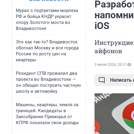
Разрабо
Мурал с портретами морпеха
напомни
РФ и бойца КНДР украсит
опору Золотого моста во
iOS
Владивостоке
Инструкцией
Это как так-то? Владивосток
обогнал Москву и все города
айфонов
России по росту цен на
квартиры
3 июля 2026, 20:31
Резидент СПВ провалил два
проекта во Владивостоке —
Написать
он обещал построить частную
школу и автомойку
Машины, квартиры, земля за
границей. Кандидаты в
Заксобрание Приморья от
КПРФ показали свои доходы