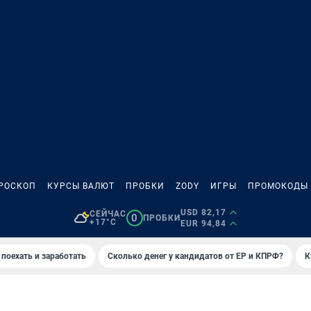
РОСКОП
КУРСЫ ВАЛЮТ
ПРОБКИ
ZODY
ИГРЫ
ПРОМОКОДЫ
USD 82,17
СЕЙЧАС
0
ПРОБКИ
+17°C
EUR 94,84
 поехать и заработать
Сколько денег у кандидатов от ЕР и КПРФ?
К