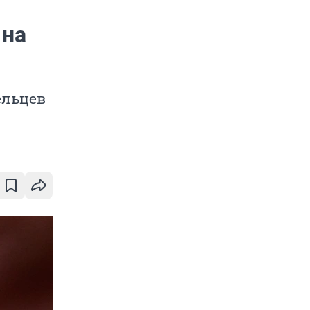
 на
ельцев