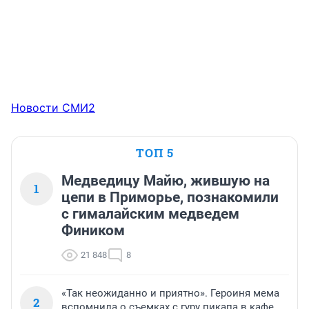
Новости СМИ2
ТОП 5
Медведицу Майю, жившую на
1
цепи в Приморье, познакомили
с гималайским медведем
Фиником
21 848
8
«Так неожиданно и приятно». Героиня мема
2
вспомнила о съемках с гуру пикапа в кафе