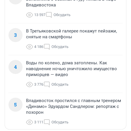
Владивостока
13 597
Обсудить
В Третьяковской галерее покажут пейзажи,
3
снятые на смартфоны
4 186
Обсудить
Воды по колено, дома затоплены. Как
4
наводнение ночью уничтожило имущество
приморцев — видео
3 776
Обсудить
Владивосток простился с главным тренером
5
«Динамо» Эдуардом Сандлером: репортаж с
похорон
3 111
Обсудить