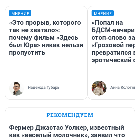
МНЕНИЕ
МНЕНИЕ
«Это прорыв, которого
«Попал на
так не хватало»:
БДСМ‑вечеринк
почему фильм «Здесь
стоп‑слово заб
был Юра» никак нельзя
«Грозовой пере
пропустить
превратился в
эротический ф
Надежда Губарь
Анна Колотова
РЕКОМЕНДУЕМ
Фермер Джастас Уолкер, известный
как «веселый молочник», заявил что