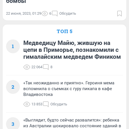
бомбы
22 июня, 2023, 01:29
6
Обсудить
ТОП 5
Медведицу Майю, жившую на
1
цепи в Приморье, познакомили с
гималайским медведем Фиником
22 064
8
«Так неожиданно и приятно». Героиня мема
2
вспомнила о съемках с гуру пикапа в кафе
Владивостока
13 853
Обсудить
«Выглядит, будто сейчас развалится»: ребенка
3
из Австралии шокировало состояние зданий в