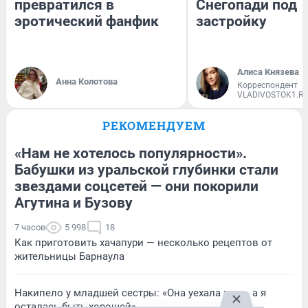
превратился в
Снегопади под
эротический фанфик
застройку
Алиса Князева
Анна Колотова
Корреспондент
VLADIVOSTOK1.R
РЕКОМЕНДУЕМ
«Нам не хотелось популярности».
Бабушки из уральской глубинки стали
звездами соцсетей — они покорили
Агутина и Бузову
7 часов
5 998
18
Как приготовить хачапури — несколько рецептов от
жительницы Барнаула
Накипело у младшей сестры: «Она уехала жить, а я
осталась быть хорошей»