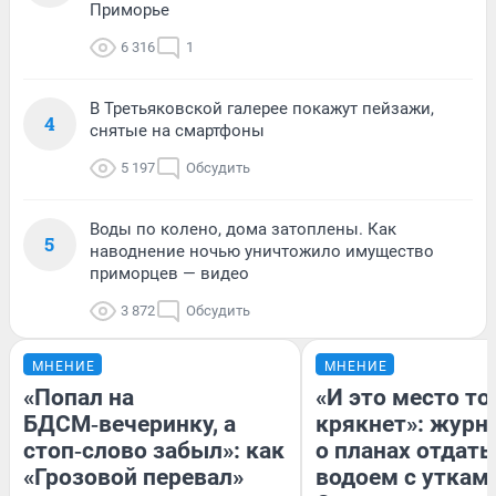
Приморье
6 316
1
В Третьяковской галерее покажут пейзажи,
4
снятые на смартфоны
5 197
Обсудить
Воды по колено, дома затоплены. Как
5
наводнение ночью уничтожило имущество
приморцев — видео
3 872
Обсудить
МНЕНИЕ
МНЕНИЕ
«Попал на
«И это место т
БДСМ‑вечеринку, а
крякнет»: журн
стоп‑слово забыл»: как
о планах отдать
«Грозовой перевал»
водоем с уткам