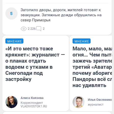
Затопило дворы, дороги, жителей готовят к
5
эвакуации. Затяжные дожди обрушились на
север Приморья
2 226
2
МНЕНИЕ
МНЕНИЕ
«И это место тоже
Мало, мало, ма
крякнет»: журналист —
огня… Чем пыта
о планах отдать
зажечь зрителе
водоем с утками в
третий «Аватар»
Снегопади под
почему абориге
застройку
Пандоры всё с
нас удивлять
Алиса Князева
Илья Овсяннико
Корреспондент
журналист
VLADIVOSTOK1.RU