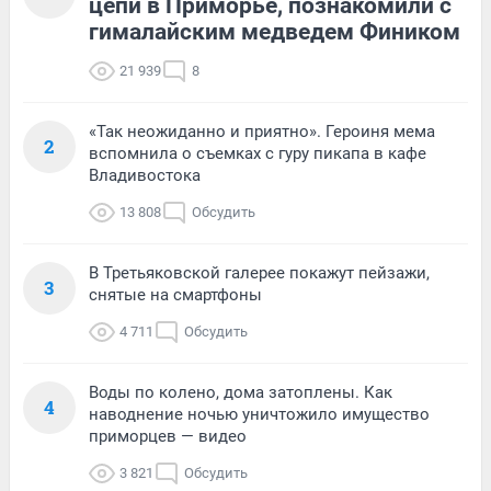
цепи в Приморье, познакомили с
гималайским медведем Фиником
21 939
8
«Так неожиданно и приятно». Героиня мема
2
вспомнила о съемках с гуру пикапа в кафе
Владивостока
13 808
Обсудить
В Третьяковской галерее покажут пейзажи,
3
снятые на смартфоны
4 711
Обсудить
Воды по колено, дома затоплены. Как
4
наводнение ночью уничтожило имущество
приморцев — видео
3 821
Обсудить