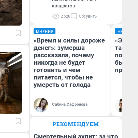
квадратов
2 628
Обсудить
МНЕНИЕ
МНЕНИЕ
«Время и силы дороже
«Это п
денег»: зумерша
так не 
рассказала, почему
почему
никогда не будет
был Юр
готовить и чем
пропус
питается, чтобы не
умереть от голода
Сабина Сафронова
На
РЕКОМЕНДУЕМ
Смертельный аудит: за что