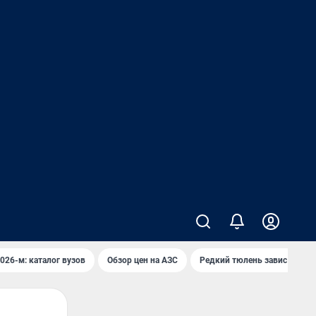
026-м: каталог вузов
Обзор цен на АЗС
Редкий тюлень завис над в