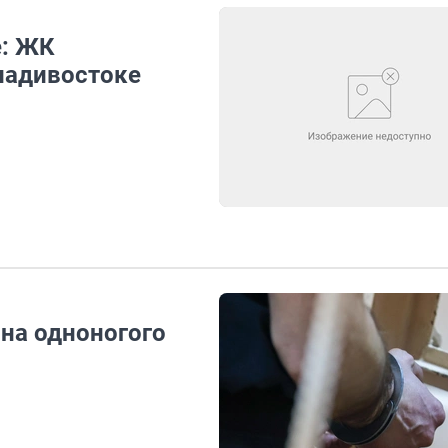
е: ЖК
ладивостоке
на одноногого