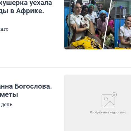
кушерка уехала
ды в Африке.
онго
нна Богослова.
иметы
 день