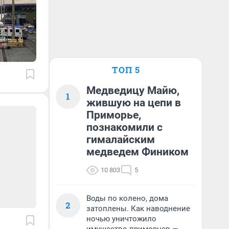
ТОП 5
Медведицу Майю,
1
жившую на цепи в
Приморье,
познакомили с
гималайским
медведем Фиником
10 803
5
Воды по колено, дома
2
затоплены. Как наводнение
ночью уничтожило