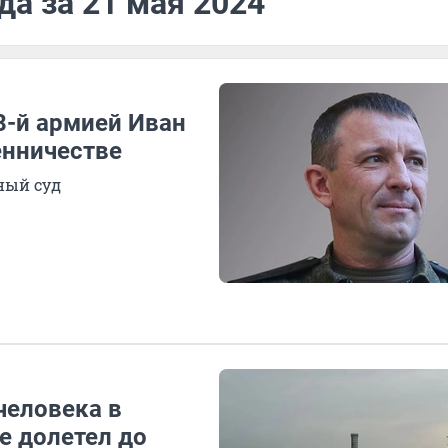
да за 21 мая 2024
8-й армией Иван
енничестве
ный суд
человека в
не долетел до