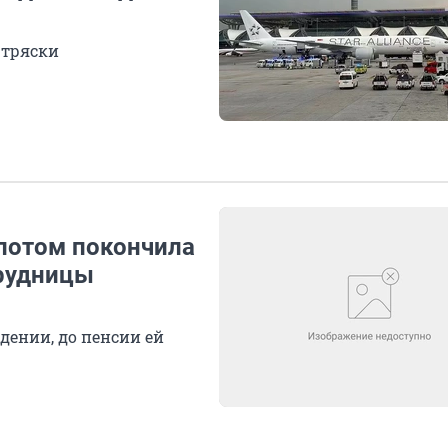
 тряски
потом покончила
трудницы
ении, до пенсии ей