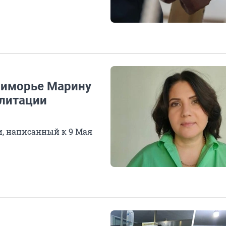
риморье Марину
илитации
и, написанный к 9 Мая