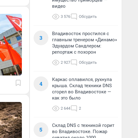
имущество приморцев —
видео
3 576
Обсудить
Владивосток простился с
3
главным тренером «Динамо»
Эдуардом Сандлером:
репортаж с похорон
2 927
Обсудить
Каркас оплавился, рухнула
4
крыша. Склад техники DNS
сгорел во Владивостоке —
как это было
2 644
2
Склад DNS с техникой горит
5
во Владивостоке. Пожар
охватил около 1000