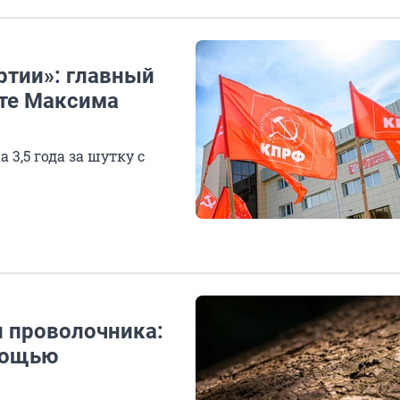
ртии»: главный
сте Максима
3,5 года за шутку с
и проволочника:
мощью