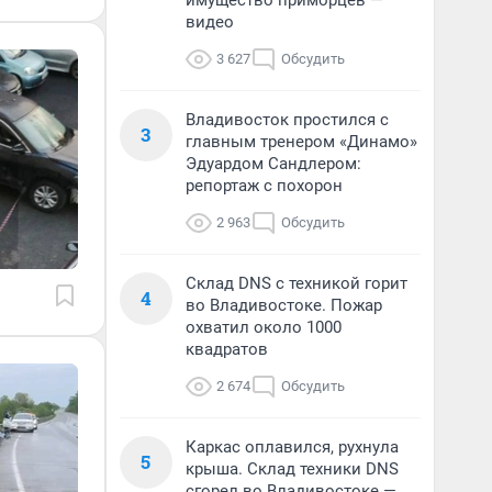
имущество приморцев —
видео
3 627
Обсудить
Владивосток простился с
3
главным тренером «Динамо»
Эдуардом Сандлером:
репортаж с похорон
2 963
Обсудить
Склад DNS с техникой горит
4
во Владивостоке. Пожар
охватил около 1000
квадратов
2 674
Обсудить
Каркас оплавился, рухнула
5
крыша. Склад техники DNS
сгорел во Владивостоке —