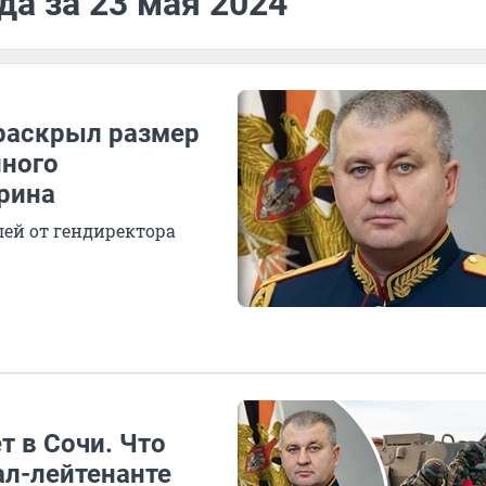
да за 23 мая 2024
 раскрыл размер
нного
рина
лей от гендиректора
т в Сочи. Что
ал-лейтенанте