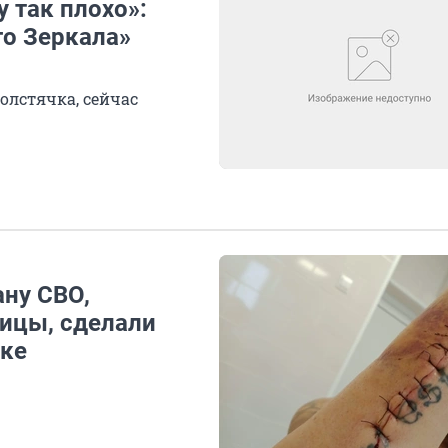
у так плохо»:
го Зеркала»
олстячка, сейчас
ану СВО,
ицы, сделали
оке