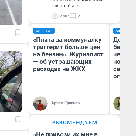
как это было
2 667
2
МНЕНИЕ
МНЕНИЕ
«Плата за коммуналку
Детект
триггерит больше цен
без пр
на бензин». Журналист
чернух
— об устрашающих
новый 
расходах на ЖКХ
сериал 
огонь»
Ан
Артем Краснов
вн
Го
РЕКОМЕНДУЕМ
«Не привози их мне в