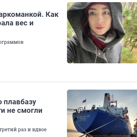
наркоманкой. Как
ала вес и
лограммов
 плавбазу
и не смогли
третий раз и вдвое