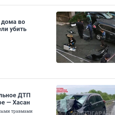
 дома во
ели убить
ельное ДТП
ое — Хасан
елыми травмами