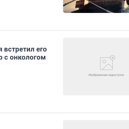
я встретил его
р с онкологом