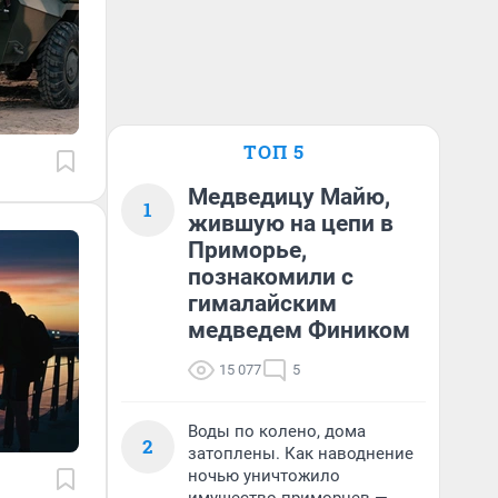
ТОП 5
Медведицу Майю,
1
жившую на цепи в
Приморье,
познакомили с
гималайским
медведем Фиником
15 077
5
Воды по колено, дома
2
затоплены. Как наводнение
ночью уничтожило