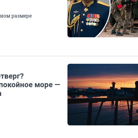
пном размере
етверг?
спокойное море —
а