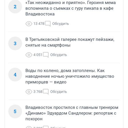
«Так неожиданно и приятно». Героиня мема
2
вспомнила о съемках с гуру пикапа в кафе
Владивостока
13 478
Обсудить
В Третьяковской галерее покажут пейзажи,
3
снятые на смартфоны
4 051
Обсудить
Воды по колено, дома затоплены. Как
4
наводнение ночью уничтожило имущество
приморцев — видео
3 768
Обсудить
Владивосток простился с главным тренером
5
«Динамо» Эдуардом Сандлером: репортаж с
похорон