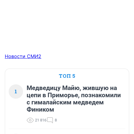
Новости СМИ2
ТОП 5
Медведицу Майю, жившую на
1
цепи в Приморье, познакомили
с гималайским медведем
Фиником
21 816
8