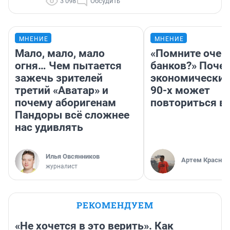
3 098
Обсудить
МНЕНИЕ
МНЕНИЕ
Мало, мало, мало
«Помните очер
огня… Чем пытается
банков?» Поче
зажечь зрителей
экономический
третий «Аватар» и
90-х может
почему аборигенам
повториться в
Пандоры всё сложнее
нас удивлять
Илья Овсянников
Артем Краснов
журналист
РЕКОМЕНДУЕМ
«Не хочется в это верить». Как