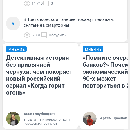
11 740
3
В Третьяковской галерее покажут пейзажи,
5
снятые на смартфоны
6 381
Обсудить
МНЕНИЕ
МНЕНИЕ
Детективная история
«Помните очере
без привычной
банков?» Почем
чернухи: чем покоряет
экономический 
новый российский
90-х может
сериал «Когда горит
повториться в 
огонь»
Анна Голубницкая
Артем Краснов
внештатный корреспондент
Городских порталов