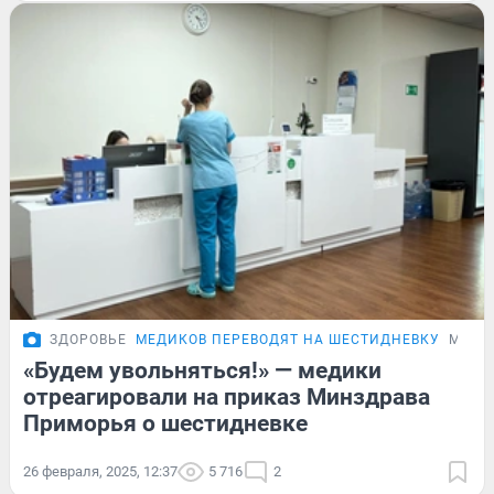
ЗДОРОВЬЕ
МЕДИКОВ ПЕРЕВОДЯТ НА ШЕСТИДНЕВКУ
МНЕН
«Будем увольняться!» — медики
отреагировали на приказ Минздрава
Приморья о шестидневке
26 февраля, 2025, 12:37
5 716
2