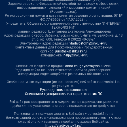
Зарегистрировано Федеральной службой по надзору в сфере связи,
информационных технологий и массовых коммуникаций
(Роскомнадзор).
Регистрационный номер и дата принятия решения о регистрации: ЭЛ №
ФС 77-85603 от 17.07.2023 г.
Учредитель: Общество с ограниченной ответственностью "ИНТЕРНЕТ
ТЕХНОЛОГИИ"
Главный редактор: Шайтанова Екатерина Александровна
Адрес редакции: 672000, Забайкальский край, г. Чита, ул. Балябина, д. 13,
эт. 6, оф. 608, телефон 8 (3022) 40-08-24
Электронный адрес редакции:
vladivostok1@shkulev.ru
Контактные данные для Роскомнадзора и государственных
органов:
juristnsk@shkulev.ru
Техподдержка:
help@shkulev.ru
Связаться с отделом продаж:
anna.chugaynova@shkulev.ru
Редакция сайта не несет ответственности за достоверность
информации, содержащейся в рекламных объявлениях.
Особенности эксплуатации (использования) веб-сайта vladivostok1.ru
регулируются:
Руководством пользователя
Описанием функциональных характеристик ПО
Веб-сайт распространяется в виде интернет-сервиса, специальные
действия по установке на стороне пользователя не требуются
Пользователь получает доступ к Веб-сайту vladivostok1.ru на
безвозмездной основе с использованием персонального компьютера,
смартфона или планшета перейдя по адресу Веб-сайта:
https://vladivostok1.ru/