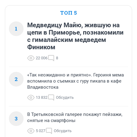
ТОП 5
Медведицу Майю, жившую на
1
цепи в Приморье, познакомили
с гималайским медведем
Фиником
22 006
8
«Так неожиданно и приятно». Героиня мема
2
вспомнила о съемках с гуру пикапа в кафе
Владивостока
13 832
Обсудить
В Третьяковской галерее покажут пейзажи,
3
снятые на смартфоны
5 027
Обсудить