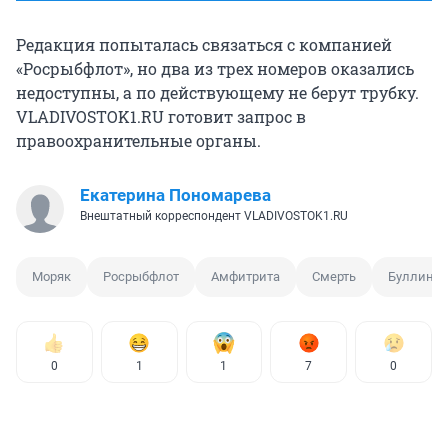
Редакция попыталась связаться с компанией
«Росрыбфлот», но два из трех номеров оказались
недоступны, а по действующему не берут трубку.
VLADIVOSTOK1.RU готовит запрос в
правоохранительные органы.
Екатерина Пономарева
Внештатный корреспондент VLADIVOSTOK1.RU
Моряк
Росрыбфлот
Амфитрита
Смерть
Буллинг
0
1
1
7
0