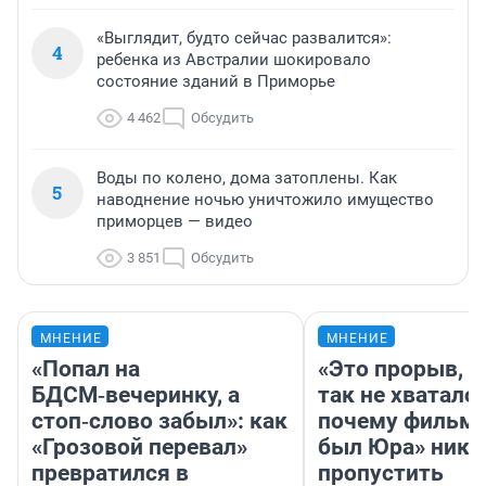
«Выглядит, будто сейчас развалится»:
4
ребенка из Австралии шокировало
состояние зданий в Приморье
4 462
Обсудить
Воды по колено, дома затоплены. Как
5
наводнение ночью уничтожило имущество
приморцев — видео
3 851
Обсудить
МНЕНИЕ
МНЕНИЕ
«Попал на
«Это прорыв, к
БДСМ‑вечеринку, а
так не хватало»
стоп‑слово забыл»: как
почему фильм 
«Грозовой перевал»
был Юра» ника
превратился в
пропустить