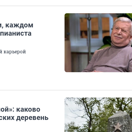
и, каждом
 пианиста
й карьерой
ой»: каково
ских деревень