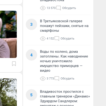
Владивостока
13 570
Обсудить
В Третьяковской галерее
3
покажут пейзажи, снятые на
смартфоны
4 152
Обсудить
Воды по колено, дома
4
затоплены. Как наводнение
ночью уничтожило
имущество приморцев —
видео
3 773
Обсудить
Владивосток простился с
5
главным тренером «Динамо»
Эдуардом Сандлером:
репортаж с похорон