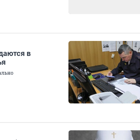
даются в
ья
ально