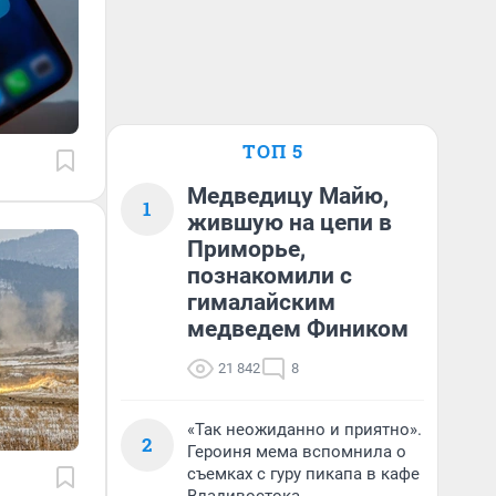
ТОП 5
Медведицу Майю,
1
жившую на цепи в
Приморье,
познакомили с
гималайским
медведем Фиником
21 842
8
«Так неожиданно и приятно».
2
Героиня мема вспомнила о
съемках с гуру пикапа в кафе