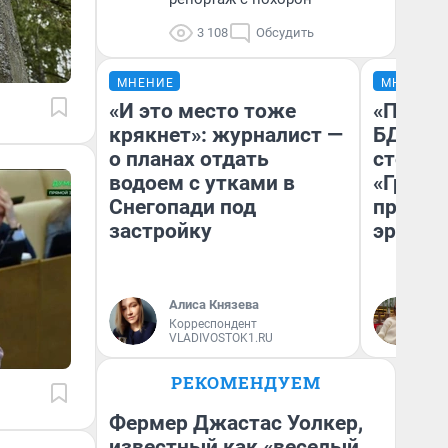
3 108
Обсудить
МНЕНИЕ
МНЕНИЕ
«И это место тоже
«Попал
крякнет»: журналист —
БДСМ‑в
о планах отдать
стоп‑с
водоем с утками в
«Грозо
Снегопади под
превра
застройку
эротич
Алиса Князева
Ан
Корреспондент
VLADIVOSTOK1.RU
РЕКОМЕНДУЕМ
Фермер Джастас Уолкер,
известный как «веселый