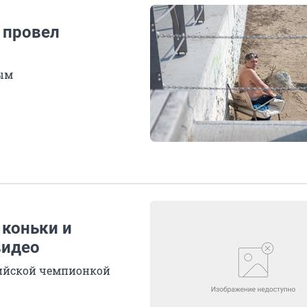
 провел
лым
 коньки и
видео
пийской чемпионкой