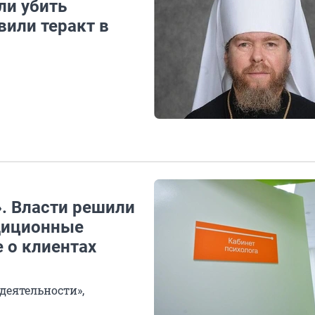
ли убить
вили теракт в
». Власти решили
адиционные
 о клиентах
деятельности»,