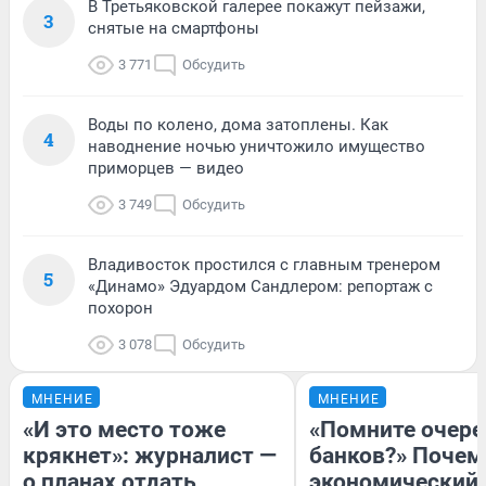
В Третьяковской галерее покажут пейзажи,
3
снятые на смартфоны
3 771
Обсудить
Воды по колено, дома затоплены. Как
4
наводнение ночью уничтожило имущество
приморцев — видео
3 749
Обсудить
Владивосток простился с главным тренером
5
«Динамо» Эдуардом Сандлером: репортаж с
похорон
3 078
Обсудить
МНЕНИЕ
МНЕНИЕ
«И это место тоже
«Помните очере
крякнет»: журналист —
банков?» Почем
о планах отдать
экономический 