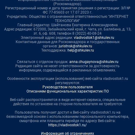
(Роскомнадзор).
Регистрационный номер и дата принятия решения о регистрации: ЭЛ №
ФС 77-85603 от 17.07.2023 г.
Учредитель: Общество с ограниченной ответственностью "ИНТЕРНЕТ
ТЕХНОЛОГИИ"
Главный редактор: Шайтанова Екатерина Александровна
Адрес редакции: 672000, Забайкальский край, г. Чита, ул. Балябина, д. 13,
эт. 6, оф. 608, телефон 8 (3022) 40-08-24
Электронный адрес редакции:
vladivostok1@shkulev.ru
Контактные данные для Роскомнадзора и государственных
органов:
juristnsk@shkulev.ru
Техподдержка:
help@shkulev.ru
Связаться с отделом продаж:
anna.chugaynova@shkulev.ru
Редакция сайта не несет ответственности за достоверность
информации, содержащейся в рекламных объявлениях.
Особенности эксплуатации (использования) веб-сайта vladivostok1.ru
регулируются:
Руководством пользователя
Описанием функциональных характеристик ПО
Веб-сайт распространяется в виде интернет-сервиса, специальные
действия по установке на стороне пользователя не требуются
Пользователь получает доступ к Веб-сайту vladivostok1.ru на
безвозмездной основе с использованием персонального компьютера,
смартфона или планшета перейдя по адресу Веб-сайта:
https://vladivostok1.ru/
Информация об ограничениях